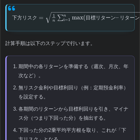
−
−
−
−
−
−
−
−
−
−
−
−
−
−
−
−
−
−
−
−
−
−
−
−
−
−
√
1
n
=
max
(
–
∑
下
方
リ
ス
ク
目
標
リ
タ
ー
ン
リ
タ
ー
ン
i=1
n
計算手順は以下のステップで行います。
期間中の各リターンを準備する（週次、月次、年
次など）。
無リスク金利や目標利回り（例：定期預金利率）
を設定する。
各期間のリターンから目標利回りを引き、マイナ
ス分（つまり下回った分）を抽出する。
下回った分の2乗平均平方根を取り、これが「下
方リスク」となる。