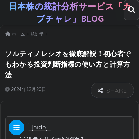
日本株の統計分析サービス「カ
ブチャレ」BLOG
ホーム
統計学
ソルティノレシオを徹底解説！初心者で
もわかる投資判断指標の使い方と計算方
法
2024年12月20日
目次
[
hide
]
1
ソルティノレシオとは何か？