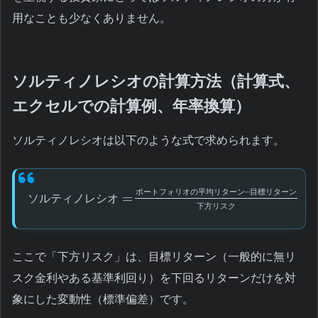
用なことも少なくありません。
ソルティノレシオの計算方法（計算式、
エクセルでの計算例、年率換算）
ソルティノレシオは以下のような式で求められます。
–
ポ
ー
ト
フ
ォ
リ
オ
の
平
均
リ
タ
ー
ン
目
標
リ
タ
ー
ン
=
ソ
ル
テ
ィ
ノ
レ
シ
オ
下
方
リ
ス
ク
ここで「下方リスク」は、目標リターン（一般的に無リ
スク金利やある基準利回り）を下回るリターンだけを対
象にした変動性（標準偏差）です。