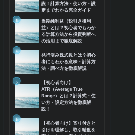
説！計算方法・使い方・設
定までわかる完全ガイド
3
当期純利益（税引き後利
益）とは？初心者でもわか
る計算方法から投資判断へ
の活用まで徹底解説
4
発行済み株式数とは？初心
者にもわかる意味・計算方
法・調べ方を徹底解説
5
【初心者向け】
ATR（Average True
Range）とは？計算式・使
い方・設定方法を徹底解
説！
6
【初心者向け】寄り付きと
引けを理解し、取引精度を