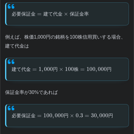
=
×
必
要
保
証
金
建
て
代
金
保
証
金
率
例えば、株価1,000円の銘柄を100株信用買いする場合、
建て代金は
=
1
,
000
×
100
=
100
,
000
建
て
代
金
円
株
円
保証金率が30%であれば
=
100
,
000
×
0.3
=
30
,
000
必
要
保
証
金
円
円