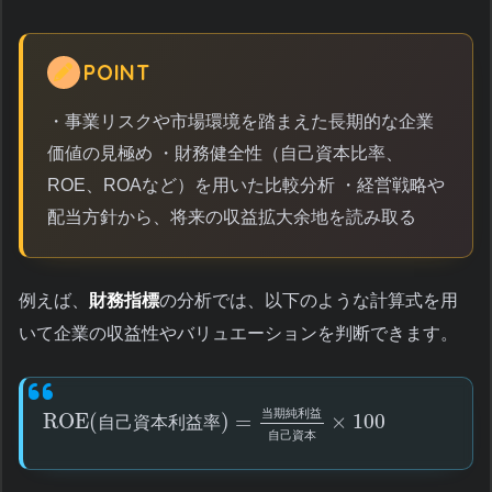
POINT
・事業リスクや市場環境を踏まえた長期的な企業
価値の見極め ・財務健全性（自己資本比率、
ROE、ROAなど）を用いた比較分析 ・経営戦略や
配当方針から、将来の収益拡大余地を読み取る
例えば、
財務指標
の分析では、以下のような計算式を用
いて企業の収益性やバリュエーションを判断できます。
当
期
純
利
益
ROE(
)
=
×
100
自
己
資
本
利
益
率
自
己
資
本