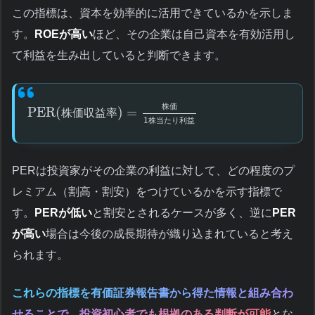
この指標は、資本を効率的に活用できているかを示しま
す。
ROEが高い
ほど、その企業は自己資本を有効活用し
て利益を生み出していると判断できます。
株
価
PER(
)
=
株
価
収
益
率
1
株
当
た
り
利
益
PERは投資家がその企業の利益に対して、どの程度のプ
レミアム（割高・割安）をつけているかを示す指標で
す。
PERが低い
と割安とされるケースが多く、逆に
PER
が高い
場合は今後の成長期待が織り込まれていると考え
られます。
これらの指標を有価証券報告書から得た情報と組み合わ
せることで、投資初心者でも根拠のある判断が可能
とな