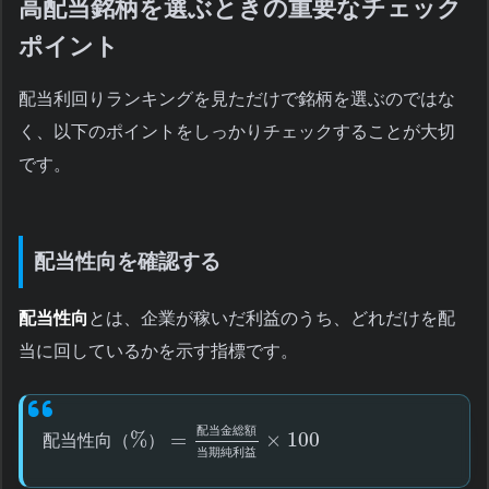
高配当銘柄を選ぶときの重要なチェック
ポイント
配当利回りランキングを見ただけで銘柄を選ぶのではな
く、以下のポイントをしっかりチェックすることが大切
です。
配当性向を確認する
配当性向
とは、企業が稼いだ利益のうち、どれだけを配
当に回しているかを示す指標です。
配
当
金
総
額
%
=
×
100
配
当
性
向
（
）
当
期
純
利
益