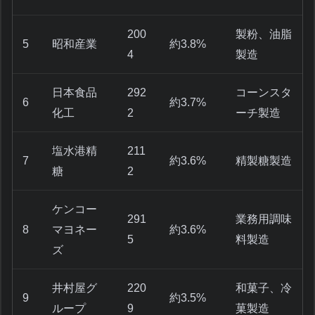
200
製粉、油脂
5
昭和産業
約3.8%
4
製造
日本食品
292
コーンスタ
6
約3.7%
化工
2
ーチ製造
塩水港精
211
7
約3.6%
精製糖製造
糖
2
ケンコー
291
業務用調味
8
マヨネー
約3.6%
5
料製造
ズ
井村屋グ
220
和菓子、冷
9
約3.5%
ループ
9
菓製造