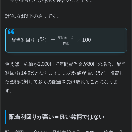
当金が得られるかを示す割合のことです。
計算式は以下の通りです。
年
間
配
当
金
%
=
×
100
配
当
利
回
り
（
）
株
価
例えば、株価が2,000円で年間配当金が80円の場合、配当
利回りは4.0%となります。この数値が高いほど、投資し
た金額に対して多くの配当を受け取れることになりま
す。
配当利回りが高い＝良い銘柄ではない