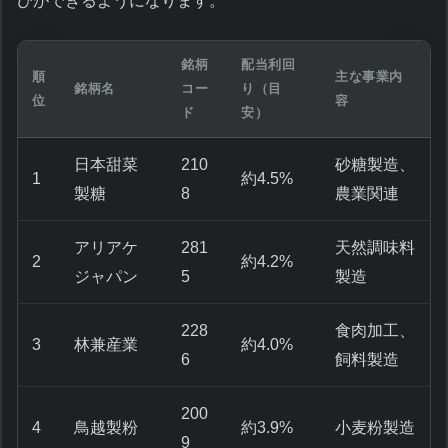
びができるようになります。
銘柄
配当利回
順
主な事業内
銘柄名
コー
り（目
位
容
ド
安）
日本甜菜
210
砂糖製造、
1
約4.5%
製糖
8
農業関連
アリアケ
281
天然調味料
2
約4.2%
ジャパン
5
製造
228
食肉加工、
3
林兼産業
約4.0%
6
飼料製造
200
4
鳥越製粉
約3.9%
小麦粉製造
9