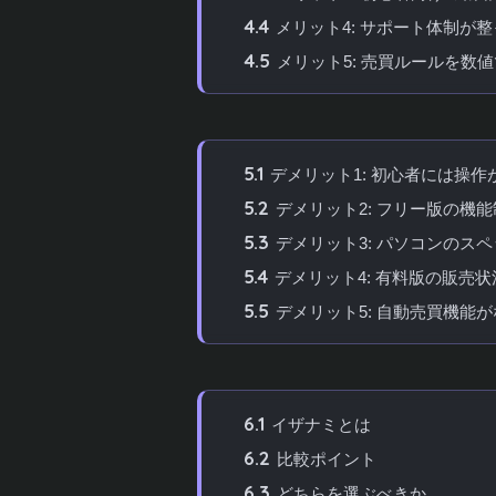
4.4
メリット4: サポート体制が
4.5
メリット5: 売買ルールを数
5
システムトレードの達人のデメリッ
5.1
デメリット1: 初心者には操作
5.2
デメリット2: フリー版の機能
5.3
デメリット3: パソコンのス
5.4
デメリット4: 有料版の販売
5.5
デメリット5: 自動売買機能が
6
イザナミなど他のシステムトレード
6.1
イザナミとは
6.2
比較ポイント
6.3
どちらを選ぶべきか