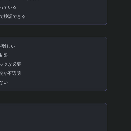
整っている
値で検証できる
ト
が難しい
制限
ペックが必要
状況が不透明
ない
ソフトとの比較