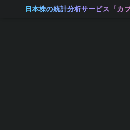
日本株の統計分析サービス「カブ
ホーム
株取引の基礎知識
システムトレードの達人の
メリットと他ツール比較
2026年5月27日
株式投資で安定した利益を出したいけれど
抱えている方は多いのではないでしょうか
に従って機械的に売買を行う投資手法で、