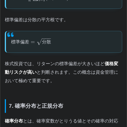
=
1
i
n
標準偏差は分散の平方根です。
−
−
−
√
=
標
準
偏
差
分
散
株式投資では、リターンの標準偏差が大きいほど
価格変
動リスクが高い
と判断されます。この概念は資金管理に
おいて極めて重要です。
7. 確率分布と正規分布
確率分布
とは、確率変数がとりうる値とその確率の対応