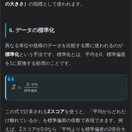
の大きさ）
の指標として使われます。
6. データの標準化
異なる単位や規模のデータを比較する際に使われるのが
標準化
という手法です。標準化とは、平均を0、標準偏差
を1に変換する処理のことです。
–
X
平
均
=
Z
標
準
偏
差
この式で計算される
Zスコア
を使うと、「平均からどれだ
け離れているか」を標準偏差の倍数で表現できます。例
えば、Zスコアが2.0なら「平均よりも標準偏差の2倍分大