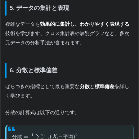
5. データの集計と表現
複雑なデータを
効果的に集計し、わかりやすく表現する
技術を学びます。クロス集計表や層別グラフなど、多次
元データの分析手法が含まれます。
6. 分散と標準偏差
ばらつきの指標として最も重要な
分散
と
標準偏差
を詳し
く学びます。
分散の計算式は以下の通りです。
1
n
2
=
(
–
)
∑
分
散
X
平
均
i