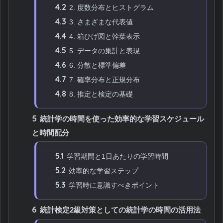
4.2
2. 度数分布とヒストグラム
4.3
3. さまざまな代表値
4.4
4. 箱ひげ図と幹葉表示
4.5
5. データの集計と表現
4.6
6. 分散と標準偏差
4.7
7. 確率分布と正規分布
4.8
8. 推定と検定の基礎
5
統計学の時間を使った効率的な学習スケジュール
と時間配分
5.1
学習期間と1日あたりの学習時間
5.2
効率的な学習ステップ
5.3
学習時に意識すべきポイント
6
統計検定2級対策としての統計学の時間の活用法