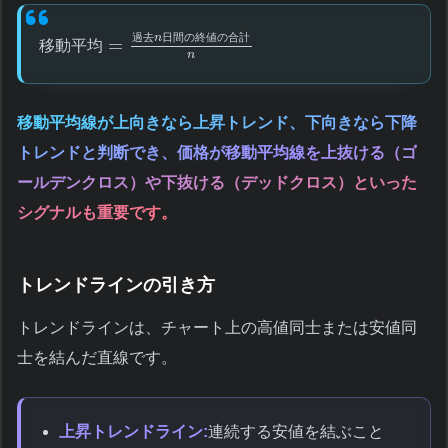
過
去
n
日
間
の
終
値
の
合
計
=
移
動
平
均
n
移動平均線が上向きなら上昇トレンド、下向きなら下降
トレンドと判断でき、価格が移動平均線を上抜ける（ゴ
ールデンクロス）や下抜ける（デッドクロス）といった
シグナルも重要です。
トレンドラインの引き方
トレンドラインは、チャート上の高値同士または安値同
士を結んだ直線です。
上昇トレンドライン:
連続する安値を結ぶこと