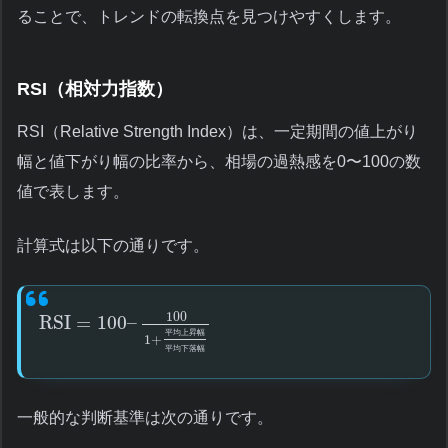
ることで、トレンドの転換点を見つけやすくします。
RSI（相対力指数）
RSI（Relative Strength Index）は、一定期間の値上がり
幅と値下がり幅の比率から、相場の過熱感を0〜100の数
値で表します。
計算式は以下の通りです。
100
RSI
=
100
–
平
均
上
昇
幅
1
+
平
均
下
落
幅
一般的な判断基準は次の通りです。