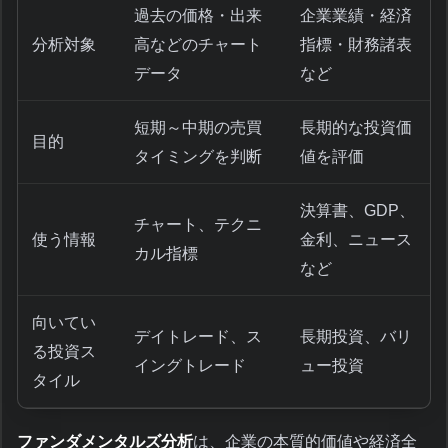
過去の価格・出来
企業業績・経済
分析対象
高などのチャート
指標・財務諸表
データ
など
短期～中期の売買
長期的な投資価
目的
タイミングを判断
値を評価
決算書、GDP、
チャート、テクニ
使う情報
金利、ニュース
カル指標
など
向いてい
デイトレード、ス
長期投資、バリ
る投資ス
イングトレード
ュー投資
タイル
ファンダメンタルズ分析
は、企業の本質的価値や経済全