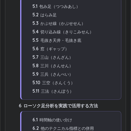
5.1
包み足（つつみあし）
5.2
はらみ足
5.3
かぶせ線（かぶせせん）
5.4
切り込み線（きりこみせん）
5.5
毛抜き天井・毛抜き底
5.6
窓（ギャップ）
5.7
三山（さんざん）
5.8
三川（さんせん）
5.9
三兵（さんぺい）
5.10
三空（さんくう）
5.11
三法（さんぽう）
6
ローソク足分析を実践で活用する方法
6.1
時間軸の使い分け
6.2
他のテクニカル指標との併用