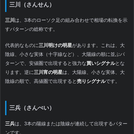
三川（さんせん）
三川
は、3本のローソク足の組み合わせで相場の転換を示
すパターンの総称です。
代表的なものに
三川明けの明星
があります。これは、大
陰線、小さな実体（十字線など）、大陽線の順に並ぶパ
ターンで、安値圏で出現すると強力な
買いシグナル
とな
ります。逆に
三川宵の明星
は、大陽線、小さな実体、大
陰線の順で、高値圏で出現すると
売りシグナル
です。
三兵（さんぺい）
三兵
は、3本の陽線または陰線が連続して出現するパター
ンです。