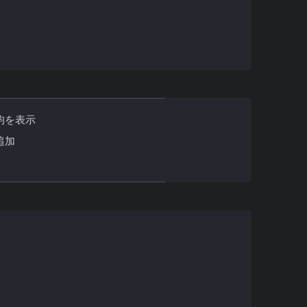
は
均を表示
追加
活用と注意点