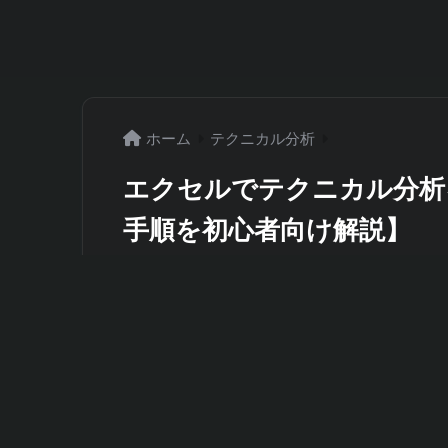
日本株の統計分析サービス「カブ
ホーム
テクニカル分析
エクセルでテクニカル分析
手順を初心者向け解説】
2026年5月29日
株式投資を始めたばかりの方にとって、テ
ったりして、なかなか手が出せないと感じ
クセル（Excel）があれば、本格的なテ