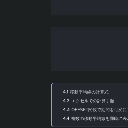
2.4
バックテストや検証が容易
3
テクニカル分析の準備：株価データ
3.1
証券会社のサイトからダウン
3.2
Yahoo!ファイナンスなどの
3.3
エクセルのデータ取り込み機
3.4
データの整理と前処理
4
移動平均線（SMA）をエクセルで
4.1
移動平均線の計算式
4.2
エクセルでの計算手順
4.3
OFFSET関数で期間を可変に
4.4
複数の移動平均線を同時に表