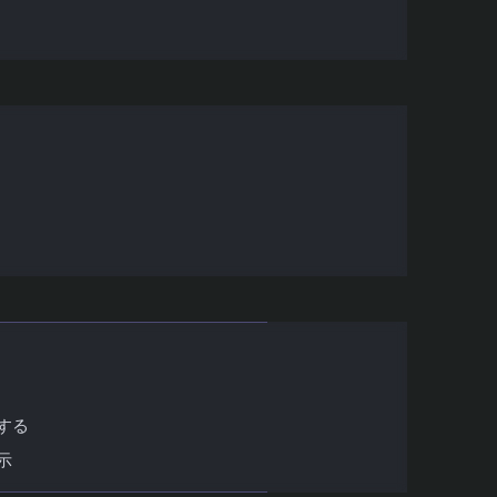
の取得方法
ロード
無料サイト
能を活用
計算する
する
示