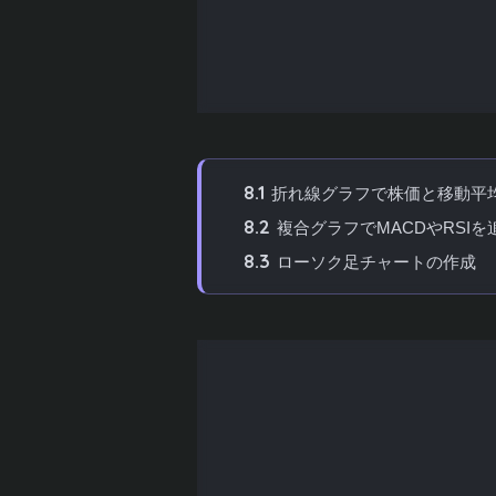
7.2
指数平滑移動平均（EMA）と
7.3
エクセルでのMACD計算手順
7.4
MACDの活用方法
8
エクセルでチャートを描画するコツ
8.1
折れ線グラフで株価と移動平
8.2
複合グラフでMACDやRSIを
8.3
ローソク足チャートの作成
9
テクニカル分析エクセルファイルの
9.1
データの更新と自動化
9.2
バックテストで検証する
9.3
複数の指標を組み合わせる
9.4
エクセルの限界を理解する