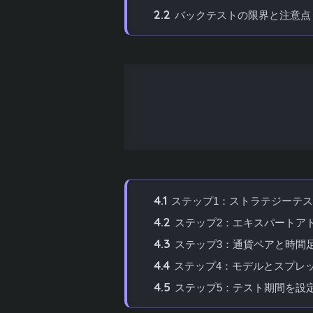
2.2
バックテストの限界と注意点
3
バックテストを行う前に準備すべき
3.1
1. MT4にログインする
3.2
2. テストしたいEAを入手・
3.3
3. ヒストリカルデータをダ
4
MT4でバックテストを行う具体的な
4.1
ステップ1：ストラテジーテ
4.2
ステップ2：エキスパートア
4.3
ステップ3：通貨ペアと時間
4.4
ステップ4：モデルとスプレ
4.5
ステップ5：テスト期間を設