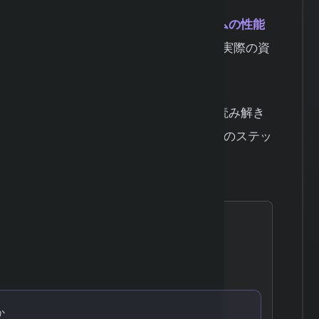
のチャートデータを使って自動売買システムの性能
率や利益率を確認できます。
これにより、実際の資
でき、リスクを大幅に低減できるのです。
うための準備から実際の操作手順、結果の読み解き
、初心者でも迷わず実践できるように5つのステッ
が知っておくべき基本知識
か