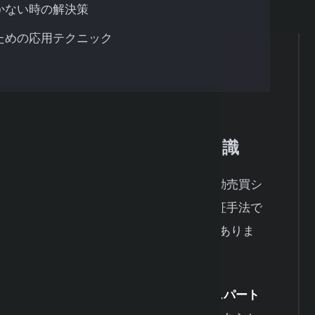
かない時の解決策
ための応用テクニック
初心者が知っておくべき基本知識
タ（ヒストリカルデータ）を使って、自動売買シ
績を残せたかをシミュレーションする検証手法で
れ、「過去に遡ってテストする」という意味がありま
ックテスト機能が標準で搭載されており、
エキスパート