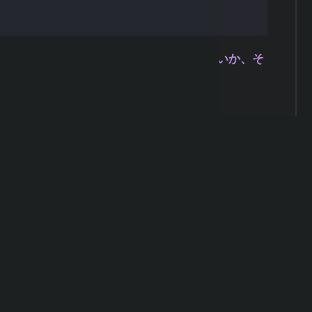
取引が行われたか
が実際の相場でも利益を出せる可能性が高いか、そ
す。
、万能ではありません。過去のデータで良好な成
同じ結果になるとは限りません。これを
過剰最適
のデータに合わせすぎたEAは、新しい相場環境で
文価格と約定価格のズレ）や突発的なニュースに