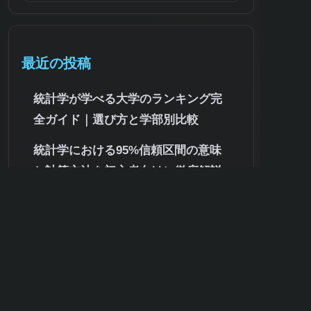
最近の投稿
統計学が学べる大学のランキング完
全ガイド｜選び方と学部別比較
統計学における95%信頼区間の意味
と計算方法を初心者向けに徹底解説
公認会計士試験の統計学レベルを徹
底解説!難易度・必要知識・合格対策
まで
統計学を分かりやすく解説！初心者
が知るべき基礎知識と身近な活用事