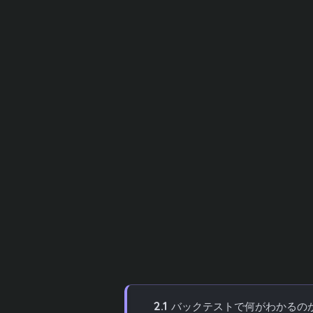
MT4のバックテスト機能を使えば、過去
を検証でき、リアルトレード前にEAの勝
金を投入する前にシステムの有効性を判断
この記事では、MT4でバックテストを行
方、そしてうまくいかない時の対処法まで
プで詳しく解説します。
目次
[
hide
]
1
目次
2
MT4のバックテストとは？初心者
2.1
バックテストで何がわかるの