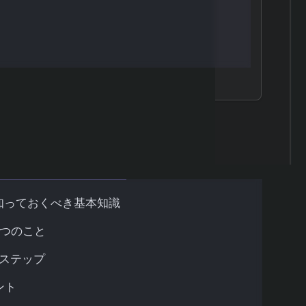
レンジ）で分析
施する
討する
知っておくべき基本知識
3つのこと
5ステップ
ント