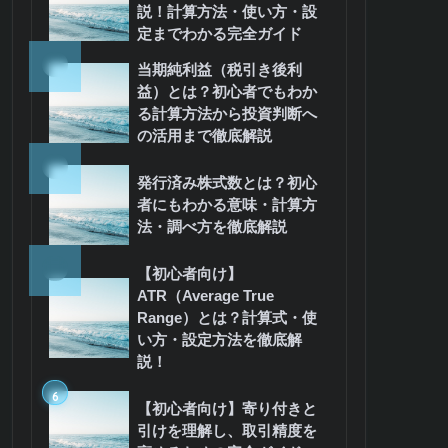
説！計算方法・使い方・設
定までわかる完全ガイド
3
当期純利益（税引き後利
益）とは？初心者でもわか
る計算方法から投資判断へ
の活用まで徹底解説
4
発行済み株式数とは？初心
者にもわかる意味・計算方
法・調べ方を徹底解説
5
【初心者向け】
ATR（Average True
Range）とは？計算式・使
い方・設定方法を徹底解
説！
6
【初心者向け】寄り付きと
引けを理解し、取引精度を