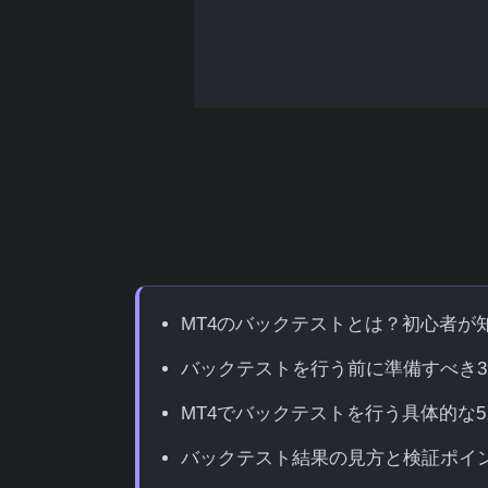
7.2
異なる相場環境（トレンド・
7.3
ウォークフォワード分析を実
7.4
MT5へのアップグレードを検
8
まとめ
目次
MT4のバックテストとは？初心者が
バックテストを行う前に準備すべき
MT4でバックテストを行う具体的な
バックテスト結果の見方と検証ポイ