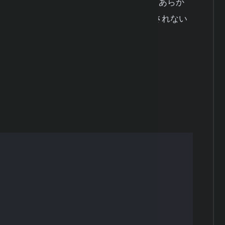
ログラムの性能を検証できます。EAとは、あらか
を行うプログラムのことで、感情に左右されない
重要な情報を得られます。
れだけの利益と損失が発生したか
取引の割合
総損失で割った値（1以上なら利益が出ている）
した時の金額や割合