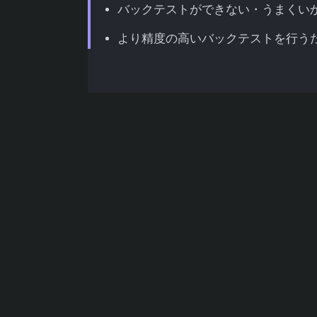
バックテストができない・うまくい
より精度の高いバックテストを行う
まとめ
MT4のバックテストとは？
バックテスト
とは、過去の為替レートデー
ステムや裁量トレード戦略がどの程度の成
す。英語では「Back Test」と表記さ
す。
MT4（MetaTrader 4）には、このバ