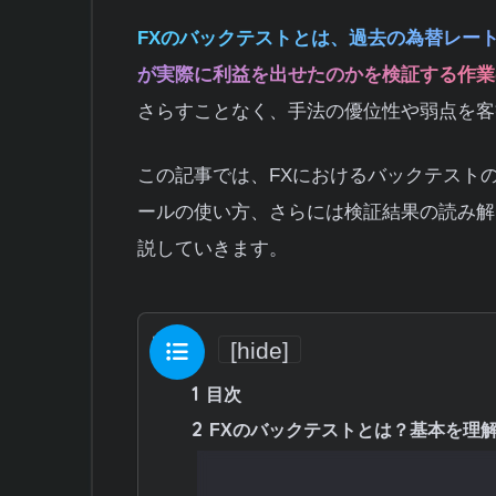
FXのバックテストとは、過去の為替レー
が実際に利益を出せたのかを検証する作業
さらすことなく、手法の優位性や弱点を客
この記事では、FXにおけるバックテスト
ールの使い方、さらには検証結果の読み解
説していきます。
目次
[
hide
]
1
目次
2
FXのバックテストとは？基本を理
2.1
バックテストと過去検証の違