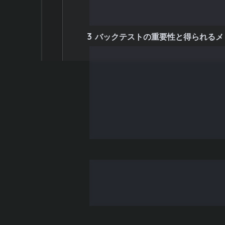
2.2
なぜ過去のデータで検証する
3
バックテストの重要性と得られるメ
3.1
リスクを抑えて手法を検証で
3.2
手法の優位性を客観的に判断
3.3
メンタル面の強化につながる
3.4
改善点が明確になる
3.5
時間の節約になる
4
バックテストのやり方：具体的な手
4.1
手動バックテストの手順
4.2
自動バックテストの手順（E
5
MT5でのEAバックテスト方法