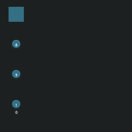
高めるための完全ガイド
7
ゴールデンクロスとは？初
心者でもわかる仕組み・見
方・使い方を徹底解説
8
株の「板」とは何か？初心
者向けにわかりやすく解
説！板情報の読み方・使い
方まで徹底解説
9
【初心者向け徹底解説】先
物取引とは？メリット・デ
メリット、仕組みから始め
方まで完全ガイド
1
zスコアって何？初心者向け
0
に解説！