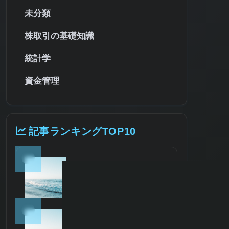
未分類
株取引の基礎知識
統計学
資金管理
記事ランキングTOP10
1
【初心者向け】シャープレ
シオとは？計算方法・目
安・使い方を徹底解説
2
【初心者向け】EMA（指数
平滑移動平均線）を徹底解