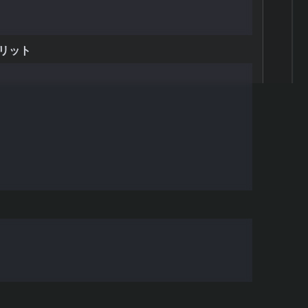
のか
リット
きる
できる
順を解説
A使用）