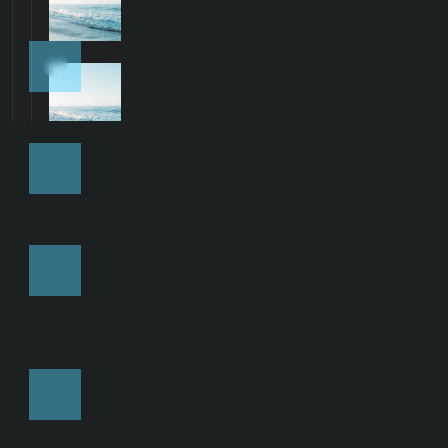
説！計算方法・使い方・設
定までわかる完全ガイド
3
当期純利益（税引き後利
益）とは？初心者でもわか
る計算方法から投資判断へ
の活用まで徹底解説
4
発行済み株式数とは？初心
者にもわかる意味・計算方
法・調べ方を徹底解説
5
【初心者向け】
ATR（Average True
Range）とは？計算式・使
い方・設定方法を徹底解
説！
6
【初心者向け】寄り付きと
引けを理解し、取引精度を