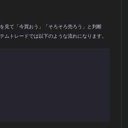
を見て「今買おう」「そろそろ売ろう」と判断
テムトレードでは以下のような流れになります。
ールデンクロスしたら買い」「RSIが70を超え
めます。
し、設定した条件に合致するかをチェックしま
テムが自動的に注文を出します。
に設定しておけば、決済も自動で行われます。