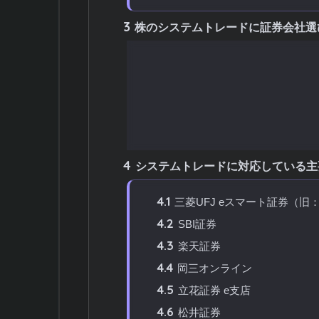
3
株のシステムトレードに証券会社選
3.1
API提供の有無が決定的
3.2
取引ツールの機能性も重要
3.3
約定スピードとシステムの安
3.4
手数料体系の確認
4
システムトレードに対応している主
4.1
三菱UFJ eスマート証券（旧
4.2
SBI証券
4.3
楽天証券
4.4
岡三オンライン
4.5
立花証券 e支店
4.6
松井証券