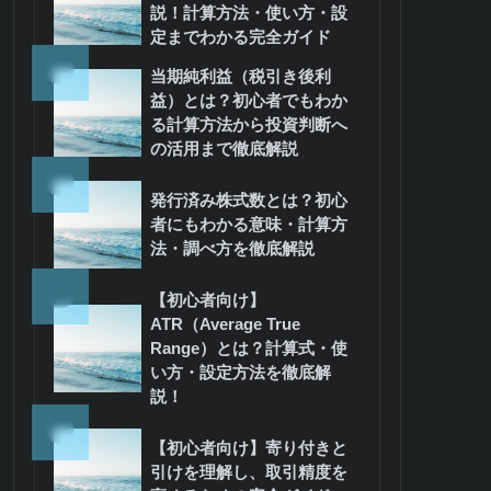
説！計算方法・使い方・設
定までわかる完全ガイド
3
当期純利益（税引き後利
益）とは？初心者でもわか
る計算方法から投資判断へ
の活用まで徹底解説
4
発行済み株式数とは？初心
者にもわかる意味・計算方
法・調べ方を徹底解説
5
【初心者向け】
ATR（Average True
Range）とは？計算式・使
い方・設定方法を徹底解
説！
6
【初心者向け】寄り付きと
引けを理解し、取引精度を