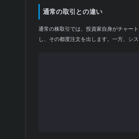
通常の取引との違い
通常の株取引では、投資家自身がチャート
し、その都度注文を出します。一方、シス
売買ルールの設定:
「移動平均線がゴ
たら売り」といった条件を事前に決
自動監視:
システムが市場を常に監視
す。
自動発注:
条件が満たされたら、シス
自動決済:
利確や損切りの条件も事前