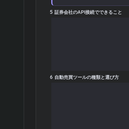
5
証券会社のAPI接続でできること
5.1
完全自動売買の実現
5.2
複数銘柄の同時監視
5.3
高速な注文執行
5.4
バックテストとフォワードテ
5.5
リスク管理の自動化
6
自動売買ツールの種類と選び方
6.1
選択型システムトレード
6.2
開発型システムトレード
6.3
ハイブリッド型ツール
6.4
エクセル連携型
6.5
自動売買ツール選びのポイン