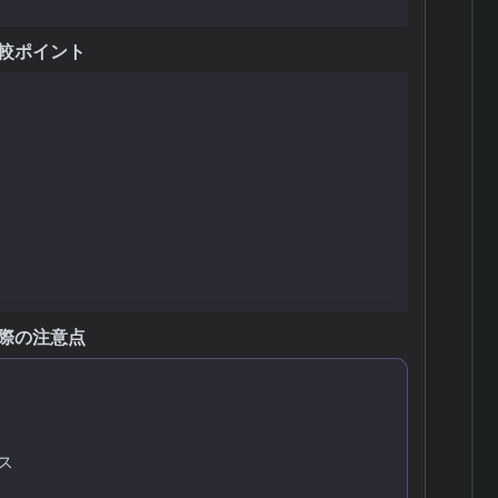
較ポイント
定性
際の注意点
ス