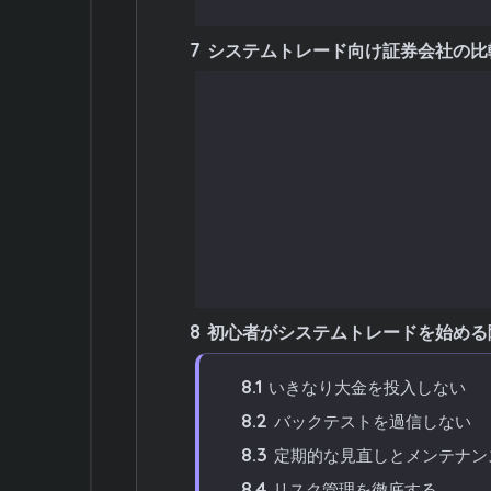
7
システムトレード向け証券会社の比
7.1
API提供の有無と仕様
7.2
取引手数料
7.3
約定スピードとシステムの安
7.4
取引ツールの機能性
7.5
情報サービスの充実度
7.6
対応デバイス
8
初心者がシステムトレードを始める
8.1
いきなり大金を投入しない
8.2
バックテストを過信しない
8.3
定期的な見直しとメンテナン
8.4
リスク管理を徹底する