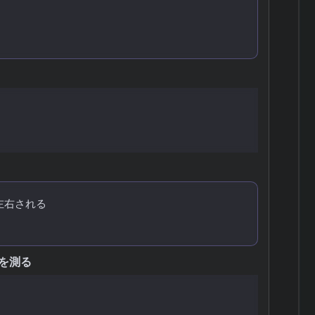
ース
左右される
を測る
準値