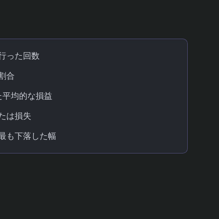
れています。
行った回数
割合
た平均的な損益
たは損失
最も下落した幅
そのシステムが本当に使えるものなのか、それと
めることができます。