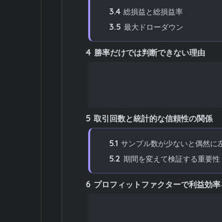
3.4
総損益と総損益率
3.5
最大ドローダウン
4
勝率だけでは判断できない理由
4.1
勝率が高くても損失が出るケ
4.2
損益比率とのバランスが重要
5
取引回数と統計的な信頼性の関係
5.1
サンプル数が少ないと偶然に
5.2
期間を変えて検証する重要性
6
プロフィットファクターで利益効率
6.1
プロフィットファクターの基