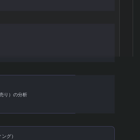
率の関係
計算する
売り）の分析
ィング）