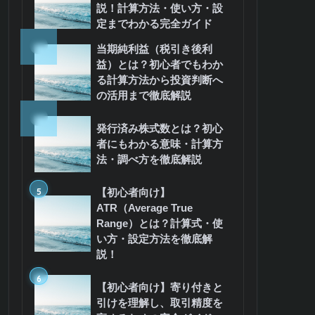
説！計算方法・使い方・設
定までわかる完全ガイド
3
当期純利益（税引き後利
益）とは？初心者でもわか
る計算方法から投資判断へ
の活用まで徹底解説
4
発行済み株式数とは？初心
者にもわかる意味・計算方
法・調べ方を徹底解説
5
【初心者向け】
ATR（Average True
Range）とは？計算式・使
い方・設定方法を徹底解
説！
6
【初心者向け】寄り付きと
引けを理解し、取引精度を