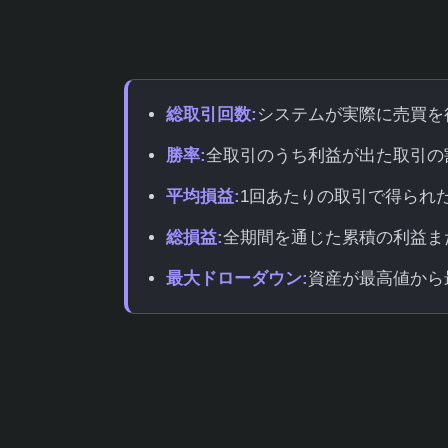
成績表には通常、以下のような情報が含ま
総取引回数:
システムが実際に売買を
勝率:
全取引のうち利益が出た取引の
平均損益:
1回あたりの取引で得られ
総損益:
全期間を通じた累積の利益ま
最大ドローダウン:
資産が最高値から
これらの指標を組み合わせて見ることで、
もたまたま運が良かっただけなのかを見極