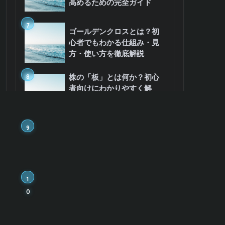
高めるための完全ガイド
7
ゴールデンクロスとは？初
心者でもわかる仕組み・見
方・使い方を徹底解説
8
株の「板」とは何か？初心
者向けにわかりやすく解
説！板情報の読み方・使い
方まで徹底解説
9
【初心者向け徹底解説】先
物取引とは？メリット・デ
メリット、仕組みから始め
方まで完全ガイド
1
zスコアって何？初心者向け
0
に解説！