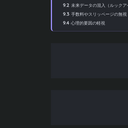
9.2
未来データの混入（ルックア
9.3
手数料やスリッページの無視
9.4
心理的要因の軽視
10
実際の成績表の読み方と判断例
10.1
ケース1: 高勝率だが不安定
10.2
ケース2: 低勝率だが安定し
10.3
ケース3: 取引回数が少なく
11
成績を改善するためのアプローチ
11.1
弱点を特定する
11.2
段階的に改良する
11.3
フィルター条件の追加