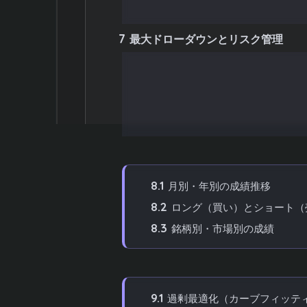
6.2
プロフィットファクターと勝
7
最大ドローダウンとリスク管理
7.1
ドローダウンとは何か
7.2
ドローダウンから必要資金を
7.3
リスクリターン比率の確認
8
期間別・種別での成績の見方
8.1
月別・年別の成績推移
8.2
ロング（買い）とショート（
8.3
銘柄別・市場別の成績
9
成績評価でよくある失敗パターン
9.1
過剰最適化（カーブフィッテ