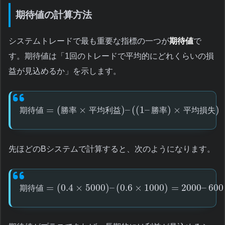
期待値の計算方法
システムトレードで最も重要な指標の一つが
期待値
で
す。期待値は「1回のトレードで平均的にどれくらいの損
益が見込めるか」を示します。
=
(
×
)
–
(
(
1
–
)
×
)
期
待
値
勝
率
平
均
利
益
勝
率
平
均
損
失
先ほどのBシステムで計算すると、次のようになります。
=
(
0.4
×
5000
)
–
(
0.6
×
1000
)
=
2000
–
600
期
待
値