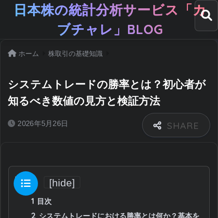
日本株の統計分析サービス「カ
ブチャレ」BLOG
ホーム
株取引の基礎知識
システムトレードの勝率とは？初心者が
知るべき数値の見方と検証方法
2026年5月26日
目次
[
hide
]
1
目次
2
システムトレードにおける勝率とは何か？基本を