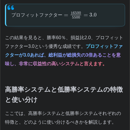
16500
=
=
3.0
プ
ロ
フ
ィ
ッ
ト
フ
ァ
ク
タ
ー
5500
この結果を見ると、勝率60％、損益比2.0、プロフィット
ファクター3.0という優秀な成績です。
プロフィットファ
クターが3.0あれば、総利益が総損失の3倍あることを意
味し、非常に収益性の高いシステムと言えます。
高勝率システムと低勝率システムの特徴
と使い分け
ここでは、高勝率システムと低勝率システムそれぞれの
特徴と、どのように使い分けるべきかを解説します。