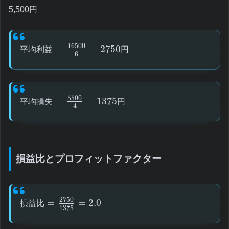
5,500円
16500
=
=
2750
平
均
利
益
円
6
5500
=
=
1375
平
均
損
失
円
4
損益比とプロフィットファクター
2750
=
=
2.0
損
益
比
1375