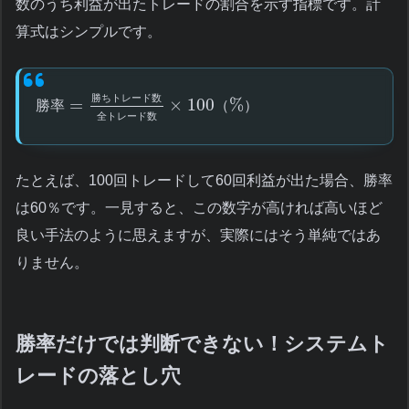
数のうち利益が出たトレードの割合を示す指標です。計
算式はシンプルです。
勝
ち
ト
レ
ー
ド
数
=
×
100
%
勝
率
（
）
全
ト
レ
ー
ド
数
たとえば、100回トレードして60回利益が出た場合、勝率
は60％です。一見すると、この数字が高ければ高いほど
良い手法のように思えますが、実際にはそう単純ではあ
りません。
勝率だけでは判断できない！システムト
レードの落とし穴