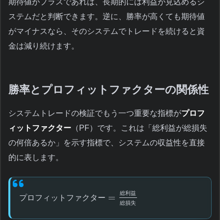
期待値がプラスであれば、長期的には利益が見込めるシ
ステムだと判断できます。逆に、勝率が高くても期待値
がマイナスなら、そのシステムでトレードを続けると資
金は減り続けます。
勝率とプロフィットファクターの関係性
システムトレードの検証でもう一つ重要な指標が
プロフ
ィットファクター
（PF）です。これは「総利益が総損失
の何倍あるか」を示す指標で、システムの収益性を直接
的に表します。
総
利
益
=
プ
ロ
フ
ィ
ッ
ト
フ
ァ
ク
タ
ー
総
損
失