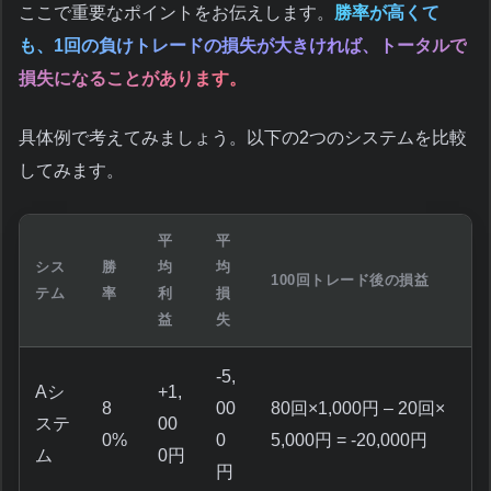
ここで重要なポイントをお伝えします。
勝率が高くて
も、1回の負けトレードの損失が大きければ、トータルで
損失になることがあります。
具体例で考えてみましょう。以下の2つのシステムを比較
してみます。
平
平
シス
勝
均
均
100回トレード後の損益
テム
率
利
損
益
失
-5,
Aシ
+1,
8
00
80回×1,000円 – 20回×
ステ
00
0%
0
5,000円 = -20,000円
ム
0円
円