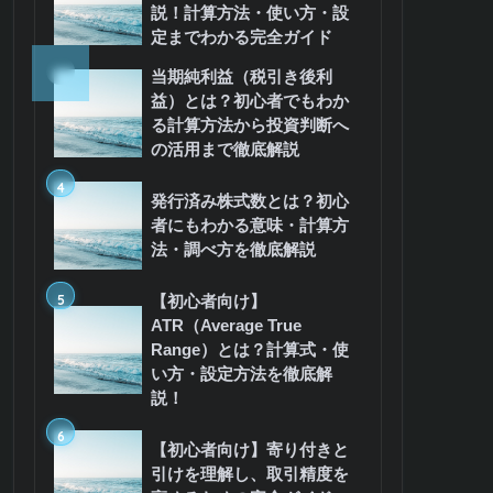
説！計算方法・使い方・設
定までわかる完全ガイド
3
当期純利益（税引き後利
益）とは？初心者でもわか
る計算方法から投資判断へ
の活用まで徹底解説
4
発行済み株式数とは？初心
者にもわかる意味・計算方
法・調べ方を徹底解説
5
【初心者向け】
ATR（Average True
Range）とは？計算式・使
い方・設定方法を徹底解
説！
6
【初心者向け】寄り付きと
引けを理解し、取引精度を