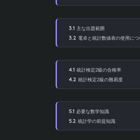
3
統計検定2級の試験内容と出題範囲
3.1
主な出題範囲
3.2
電卓と統計数値表の使用につ
4
統計検定2級の難易度と合格率
4.1
統計検定2級の合格率
4.2
統計検定2級の難易度
5
統計検定2級に必要な数学レベルと
5.1
必要な数学知識
5.2
統計学の前提知識
6
統計検定2級の勉強時間の目安