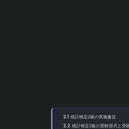
統計検定2級は、大学の基礎課程で学ぶ統
スやマーケティング、金融分野など幅広い
定2級の試験内容から難易度、効率的な勉
徹底解説します。
これから統計検定2級の取得を目指す方も
で合格への道筋を明確にしてください。
目次
[
hide
]
1
目次
2
統計検定2級とは？資格の概要と実
2.1
統計検定2級の実施趣旨
2.2
統計検定2級の受験形式と受