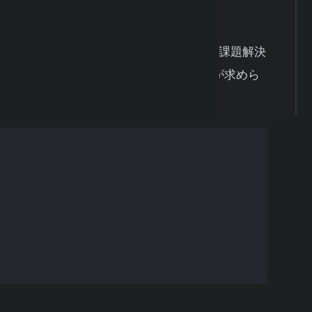
ルの統計学の知識を持ち、それを実社会の課題解決
あります。具体的には以下のような能力が求めら
、確率分布、推定、検定などの基礎理論を正しく
フを正しく読み取り、適切に解釈できる
適切な統計手法を選択し、結果を解釈できる
ソフトの出力結果を理解し、活用できる