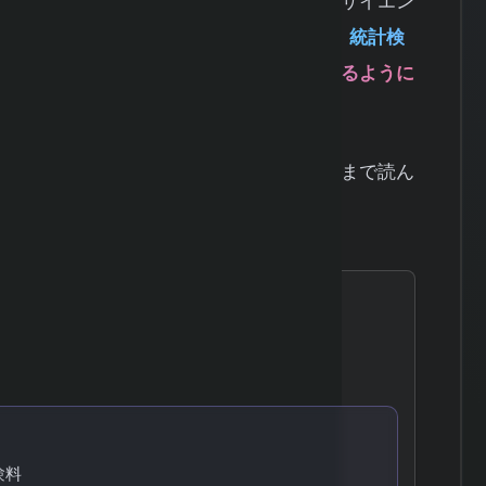
計学の知識を証明する資格試験で、データサイエン
業界で評価されています。
この記事では、統計検
強方法まで、初心者でも一発合格を目指せるように
、すでに勉強を始めている方も、ぜひ最後まで読ん
施趣旨
験料