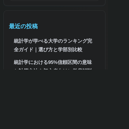
最近の投稿
統計学が学べる大学のランキング完
全ガイド｜選び方と学部別比較
統計学における95%信頼区間の意味
と計算方法を初心者向けに徹底解説
公認会計士試験の統計学レベルを徹
底解説!難易度・必要知識・合格対策
まで
統計学を分かりやすく解説！初心者
が知るべき基礎知識と身近な活用事