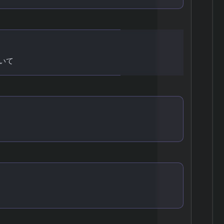
いて
前提知識