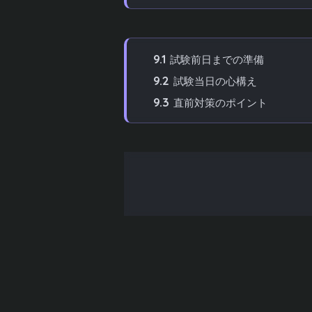
9
試験当日の注意点と直前対策
9.1
試験前日までの準備
9.2
試験当日の心構え
9.3
直前対策のポイント
10
統計検定2級と3級・準1級との違い
10.1
統計検定3級との違い
10.2
統計検定準1級との違い
11
まとめ
目次