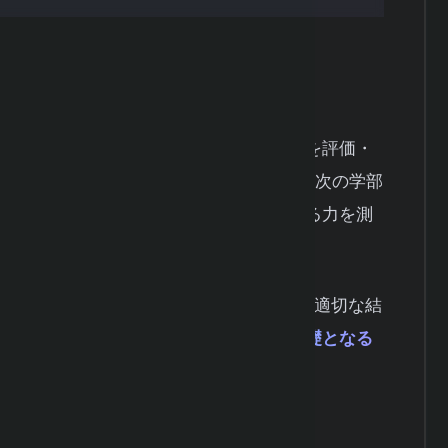
要と実施趣旨
協会が主催する、統計学の知識や活用力を評価・
計検定2級
は、大学基礎課程（1年次・2年次の学部
識と、それを実際の問題解決に活用できる力を測
計的な考え方や手法を理解し、データから適切な結
イエンスやビジネスアナリティクスの基礎となる
適な資格と言えるでしょう。