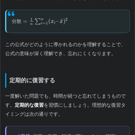
1
n
2
¯
=
(
–
)
∑
分
散
x
x
i
=
1
i
n
この公式がどのように導かれるのかを理解することで、
公式の意味が深く理解でき、忘れにくくなります。
定期的に復習する
一度解いた問題でも、時間が経つと忘れてしまうもので
す。
定期的な復習
を習慣にしましょう。理想的な復習タ
イミングは次の通りです。