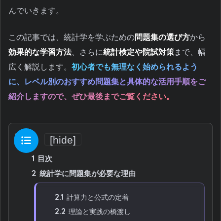
んでいきます。
この記事では、統計学を学ぶための
問題集の選び方
から
効果的な学習方法
、さらに
統計検定や院試対策
まで、幅
広く解説します。
初心者でも無理なく始められるよう
に、レベル別のおすすめ問題集と具体的な活用手順をご
紹介しますので、ぜひ最後までご覧ください。
目次
[
hide
]
1
目次
2
統計学に問題集が必要な理由
2.1
計算力と公式の定着
2.2
理論と実践の橋渡し