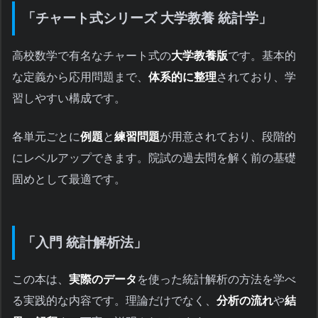
「チャート式シリーズ 大学教養 統計学」
高校数学で有名なチャート式の
大学教養版
です。基本的
な定義から応用問題まで、
体系的に整理
されており、学
習しやすい構成です。
各単元ごとに
例題
と
練習問題
が用意されており、段階的
にレベルアップできます。院試の過去問を解く前の基礎
固めとして最適です。
「入門 統計解析法」
この本は、
実際のデータ
を使った統計解析の方法を学べ
る実践的な内容です。理論だけでなく、
分析の流れ
や
結