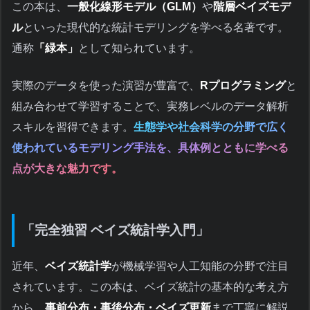
この本は、
一般化線形モデル（GLM）
や
階層ベイズモデ
ル
といった現代的な統計モデリングを学べる名著です。
通称
「緑本」
として知られています。
実際のデータを使った演習が豊富で、
Rプログラミング
と
組み合わせて学習することで、実務レベルのデータ解析
スキルを習得できます。
生態学や社会科学の分野で広く
使われているモデリング手法を、具体例とともに学べる
点が大きな魅力です。
「完全独習 ベイズ統計学入門」
近年、
ベイズ統計学
が機械学習や人工知能の分野で注目
されています。この本は、ベイズ統計の基本的な考え方
から、
事前分布・事後分布・ベイズ更新
まで丁寧に解説