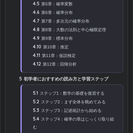
4.5
第5章：確率変数
4.6
第6章：確率分布
4.7
第7章：多次元の確率分布
4.8
第8章：大数の法則と中心極限定理
4.9
第9章：標本分布
4.10
第10章：推定
4.11
第11章：仮説検定
4.12
第12章：回帰分析
5
初学者におすすめの読み方と学習ステップ
5.1
ステップ1：数学の基礎を復習する
5.2
ステップ2：まず全体を眺めてみる
5.3
ステップ3：記述統計から始める
5.4
ステップ4：確率の章はじっくり取り組
む