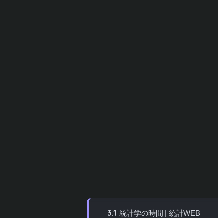
統計学は株式投資やビジネス、データ分析
ぶには適切な学習サイトを選ぶことが重要
でも基礎から体系的に統計学を習得できま
この記事では、統計学をわかりやすく学べ
率よく学習を進めるための手順やポイント
方法、確率の考え方、推定と検定まで、段
目次
[
hide
]
1
目次
2
統計学とは？初心者が知っておくべ
3
統計学をわかりやすく学べるおすす
3.1
統計学の時間 | 統計WEB