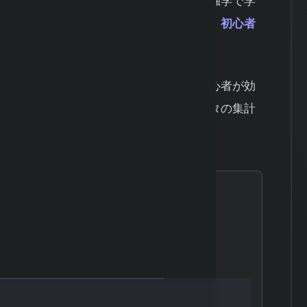
など幅広い分野で役立つスキルですが、独学で学
です。
質の高い無料サイトを活用すれば、初心者
す。
るおすすめサイトを厳選して紹介し、初心者が効
を解説します。統計学の基礎知識、データの集計
階的に理解を深めていきましょう。
き基礎知識
めサイト10選