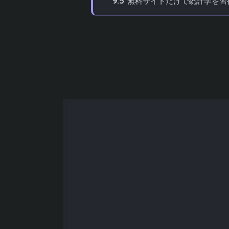
9.5
無料サイトだけで統計学を習
10
まとめ
目次
統計学とは？初心者が知っておくべ
統計学をわかりやすく学べるおすすめ
初心者が統計学を独学で学ぶ手順
統計学の基礎：データの集計と代表
データのばらつきと分布を理解する
確率の基本と統計学への応用