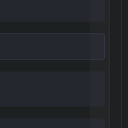
礎を学ぶ
取り組む
値