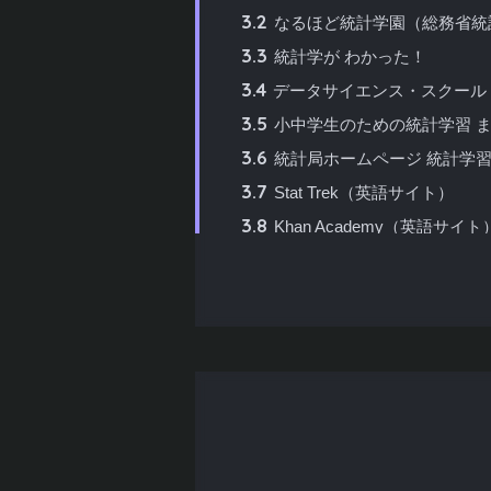
3.2
なるほど統計学園（総務省統
3.3
統計学が わかった！
3.4
データサイエンス・スクール
3.5
小中学生のための統計学習 
3.6
統計局ホームページ 統計学
3.7
Stat Trek（英語サイト）
3.8
Khan Academy（英語サイト
3.9
統計検定公式サイト
3.10
放送大学オープンコースウ
4
初心者が統計学を独学で学ぶ手順
4.1
ステップ1：統計学の全体像
4.2
ステップ2：データの集計と
4.3
ステップ3：確率の基本を理