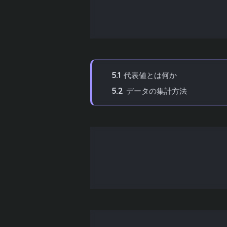
4.4
ステップ4：推定と検定の基
4.5
ステップ5：実践的な問題に
5
統計学の基礎：データの集計と代表
5.1
代表値とは何か
5.2
データの集計方法
6
データのばらつきと分布を理解する
6.1
分散と標準偏差
6.2
正規分布とは
6.3
箱ひげ図でばらつきを視覚化
7
確率の基本と統計学への応用
7.1
確率の基本的な性質