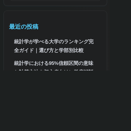
最近の投稿
統計学が学べる大学のランキング完
全ガイド｜選び方と学部別比較
統計学における95%信頼区間の意味
と計算方法を初心者向けに徹底解説
公認会計士試験の統計学レベルを徹
底解説!難易度・必要知識・合格対策
まで
統計学を分かりやすく解説！初心者
が知るべき基礎知識と身近な活用事