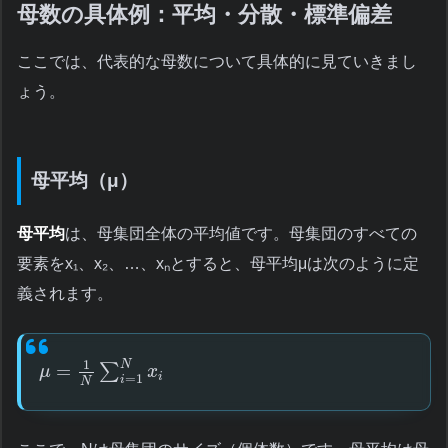
母数の具体例：平均・分散・標準偏差
ここでは、代表的な母数について具体的に見ていきまし
ょう。
母平均（μ）
母平均
は、母集団全体の平均値です。母集団のすべての
要素をx₁、x₂、…、xₙとすると、母平均μは次のように定
義されます。
1
N
=
∑
μ
x
i
=
1
i
N