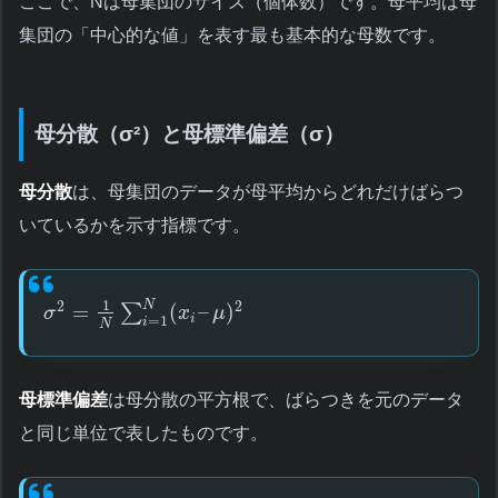
ここで、Nは母集団のサイズ（個体数）です。母平均は母
集団の「中心的な値」を表す最も基本的な母数です。
母分散（σ²）と母標準偏差（σ）
母分散
は、母集団のデータが母平均からどれだけばらつ
いているかを示す指標です。
1
N
2
2
=
(
–
)
∑
σ
x
μ
i
=
1
i
N
母標準偏差
は母分散の平方根で、ばらつきを元のデータ
と同じ単位で表したものです。