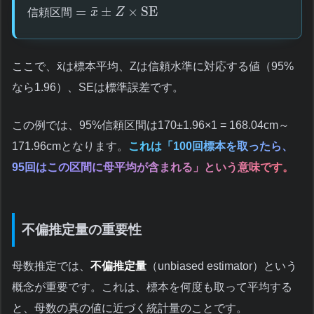
¯
=
±
×
SE
信
頼
区
間
x
Z
ここで、x̄は標本平均、Zは信頼水準に対応する値（95%
なら1.96）、SEは標準誤差です。
この例では、95%信頼区間は170±1.96×1 = 168.04cm～
171.96cmとなります。
これは「100回標本を取ったら、
95回はこの区間に母平均が含まれる」という意味です。
不偏推定量の重要性
母数推定では、
不偏推定量
（unbiased estimator）という
概念が重要です。これは、標本を何度も取って平均する
と、母数の真の値に近づく統計量のことです。