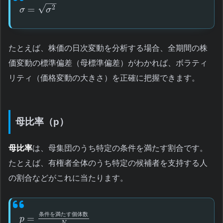
−
−
√
=
2
σ
σ
たとえば、株価の日次変動を分析する場合、全期間の株
価変動の標準偏差（母標準偏差）がわかれば、ボラティ
リティ（価格変動の大きさ）を正確に把握できます。
母比率（p）
母比率
は、母集団のうち特定の条件を満たす割合です。
たとえば、有権者全体のうち特定の候補者を支持する人
の割合などがこれに当たります。
条
件
を
満
た
す
個
体
数
=
p