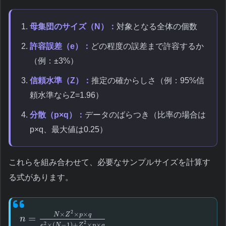
母集団のサイズ（N）：
対象となる全体の個数
許容誤差（e）：
どの程度の誤差まで許容するか
（例：±3%）
信頼水準（Z）：
推定の確からしさ（例：95%信
頼水準ならZ=1.96）
分散（p×q）：
データのばらつき（比率の場合は
p×q、最大値は0.25）
これらを組み合わせて、必要なサンプルサイズを計算す
る式があります。
2
×
×
×
N
Z
p
q
=
n
2
2
×
(
−
1
)
+
×
×
e
N
Z
p
q