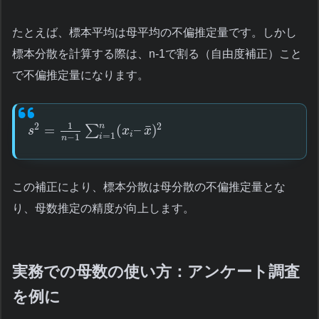
たとえば、標本平均は母平均の不偏推定量です。しかし
標本分散を計算する際は、n-1で割る（自由度補正）こと
で不偏推定量になります。
1
n
2
2
¯
=
(
–
)
∑
s
x
x
i
=
1
−
1
i
n
この補正により、標本分散は母分散の不偏推定量とな
り、母数推定の精度が向上します。
実務での母数の使い方：アンケート調査
を例に