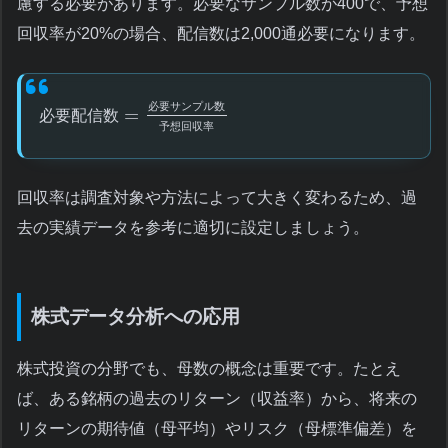
慮する必要があります。必要なサンプル数が400で、予想
回収率が20%の場合、配信数は2,000通必要になります。
必
要
サ
ン
プ
ル
数
=
必
要
配
信
数
予
想
回
収
率
回収率は調査対象や方法によって大きく変わるため、過
去の実績データを参考に適切に設定しましょう。
株式データ分析への応用
株式投資の分野でも、母数の概念は重要です。たとえ
ば、ある銘柄の過去のリターン（収益率）から、将来の
リターンの期待値（母平均）やリスク（母標準偏差）を