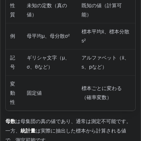
性
未知の定数（真の
既知の値（計算可
質
値）
能）
標本平均x̄、標本分散
例
母平均μ、母分散σ²
s²
記
ギリシャ文字（μ、
アルファベット（x̄、
号
σ、θなど）
s、pなど）
変
標本ごとに変わる
動
固定値
（確率変数）
性
母数
は母集団の真の値であり、通常は測定不可能です。
一方、
統計量
は実際に抽出した標本から計算される値
で、測定可能です。