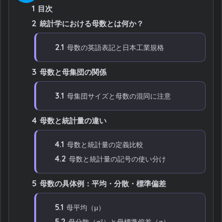
1
目次
2
統計学における母数とは何か？
2.1
母数の英語表記と日本工業規格
3
母数と母集団の関係
3.1
母集団サイズと母数の混同に注意
4
母数と統計量の違い
4.1
母数と統計量の定義比較
4.2
母数と統計量の記号の使い分け
5
母数の具体例：平均・分散・標準偏差
5.1
母平均（μ）
5.2
母分散（σ²）と母標準偏差（σ）