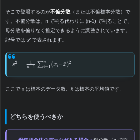
そこで登場するのが
不偏分散
（または不偏標本分散）で
す。不偏分散は、n で割る代わりに (n-1) で割ることで、
母分散を偏りなく推定できるように調整されています。
記号では s² で表されます。
1
n
2
2
¯
=
(
–
)
∑
s
x
x
i
=
1
−
1
i
n
ここで n は標本のデータ数、x̄ は標本の平均値です。
どちらを使うべきか