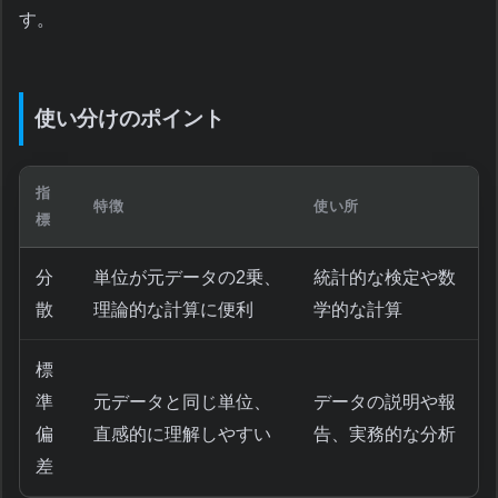
す。
使い分けのポイント
指
特徴
使い所
標
分
単位が元データの2乗、
統計的な検定や数
散
理論的な計算に便利
学的な計算
標
準
元データと同じ単位、
データの説明や報
偏
直感的に理解しやすい
告、実務的な分析
差