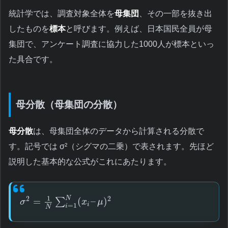
統計学では、調査対象全体を
母集団
、その一部を抜き出
したものを
標本
と呼びます。例えば、日本国民全員が母
集団で、アンケート調査に協力した1000人が標本といっ
た具合です。
母分散（母集団の分散）
母分散
は、母集団全体のデータから計算される分散で
す。記号では σ²（シグマの二乗）で表されます。先ほど
説明した基本的な公式がこれにあたります。
1
N
2
2
=
(
–
)
∑
σ
x
μ
i
=
1
i
N