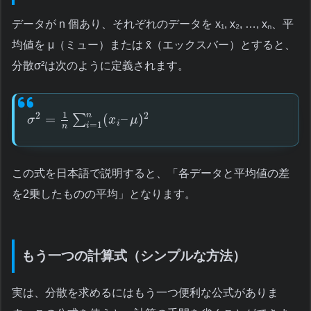
データが n 個あり、それぞれのデータを x₁, x₂, …, xₙ、平
均値を μ（ミュー）または x̄（エックスバー）とすると、
分散σ²は次のように定義されます。
1
n
2
2
=
(
–
)
∑
σ
x
μ
i
=
1
i
n
この式を日本語で説明すると、「各データと平均値の差
を2乗したものの平均」となります。
もう一つの計算式（シンプルな方法）
実は、分散を求めるにはもう一つ便利な公式がありま