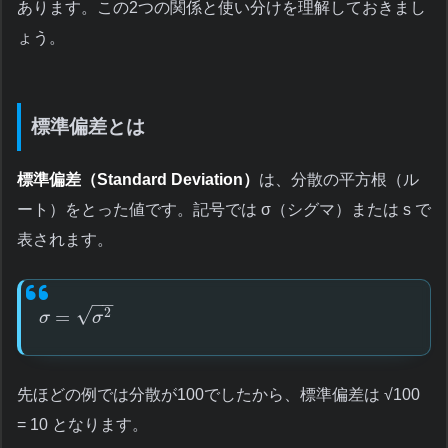
あります。この2つの関係と使い分けを理解しておきまし
ょう。
標準偏差とは
標準偏差（Standard Deviation）
は、分散の平方根（ル
ート）をとった値です。記号では σ（シグマ）または s で
表されます。
−
−
√
=
2
σ
σ
先ほどの例では分散が100でしたから、標準偏差は √100
= 10 となります。