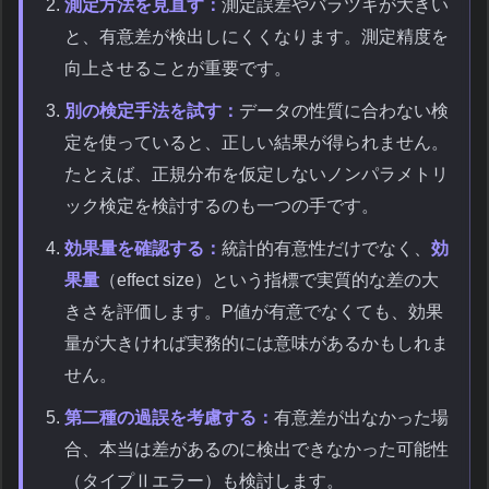
測定方法を見直す：
測定誤差やバラツキが大きい
と、有意差が検出しにくくなります。測定精度を
向上させることが重要です。
別の検定手法を試す：
データの性質に合わない検
定を使っていると、正しい結果が得られません。
たとえば、正規分布を仮定しないノンパラメトリ
ック検定を検討するのも一つの手です。
効果量を確認する：
統計的有意性だけでなく、
効
果量
（effect size）という指標で実質的な差の大
きさを評価します。P値が有意でなくても、効果
量が大きければ実務的には意味があるかもしれま
せん。
第二種の過誤を考慮する：
有意差が出なかった場
合、本当は差があるのに検出できなかった可能性
（タイプⅡエラー）も検討します。