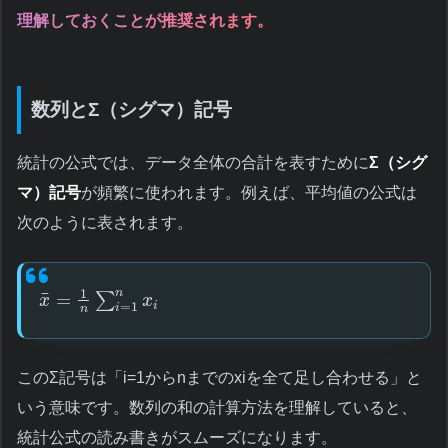
理解しておくことが推奨されます。
数列とΣ（シグマ）記号
統計の公式では、データ全体の合計を表すために
Σ（シグ
マ）記号
が頻繁に使われます。例えば、平均値の公式は
次のように表されます。
1
n
¯
=
∑
x
x
i
=
1
i
n
このΣ記号は「i=1からnまでのxiを全て足し合わせる」と
いう意味です。数列の和の計算方法を理解していると、
統計公式の読み書きがスムーズになります。