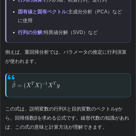
固有値と固有ベクトル:
主成分分析（PCA）など
に使用
行列の分解:
特異値分解（SVD）など
例えば、重回帰分析では、パラメータの推定に行列演算
が使われます。
^
−
1
=
(
)
T
T
β
X
X
X
y
この式は、説明変数の行列Xと目的変数のベクトルyか
ら、回帰係数βを求める公式です。線形代数の知識があれ
ば、この式の意味と計算方法が理解できます。