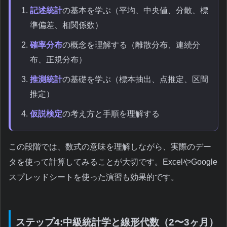
記述統計
の基本を学ぶ（平均、中央値、分散、標
準偏差、相関係数）
確率分布
の概念を理解する（離散分布、連続分
布、正規分布）
推測統計
の基礎を学ぶ（標本抽出、点推定、区間
推定）
仮説検定
の考え方と手順を理解する
この段階では、数式の意味を理解しながら、実際のデー
タを使って計算してみることが大切です。ExcelやGoogle
スプレッドシートを使った演習も効果的です。
ステップ4:中級統計学と線形代数（2〜3ヶ月）