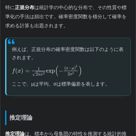
特に
正規分布
は統計学の中心的な分布で、その性質や標
準化の手法は頻出です。確率密度関数を積分して確率を
求める計算も出題されます。
例えば、正規分布の確率密度関数は以下のように表
されます。
(
)
2
(
−
)
x
μ
1
(
)
=
exp
−
f
x
2
2
2
√
2
σ
π
σ
ここで、μは平均、σは標準偏差を表します。
推定理論
推定理論
は、標本から母集団の特性を推測する統計的推