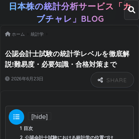
日本株の統計分析サービス「カ
ブチャレ」BLOG
ホーム
統計学
公認会計士試験の統計学レベルを徹底解
説!難易度・必要知識・合格対策まで
2026年6月23日
目次
[
hide
]
1
目次
2
公認会計士試験における統計学の位置づけ