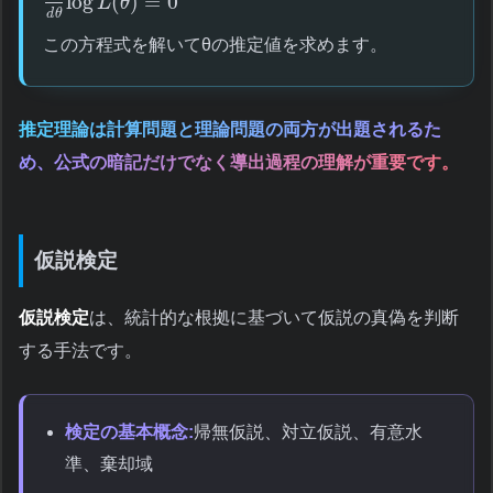
log
(
)
=
0
L
θ
d
θ
この方程式を解いてθの推定値を求めます。
推定理論は計算問題と理論問題の両方が出題されるた
め、公式の暗記だけでなく導出過程の理解が重要です。
仮説検定
仮説検定
は、統計的な根拠に基づいて仮説の真偽を判断
する手法です。
検定の基本概念:
帰無仮説、対立仮説、有意水
準、棄却域