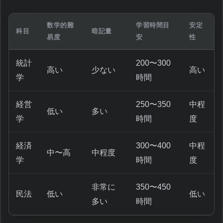
数学的難
学習時間目
安定
科目
暗記量
易度
安
性
統計
200〜300
高い
少ない
高い
学
時間
経営
250〜350
中程
低い
多い
学
時間
度
経済
300〜400
中程
中〜高
中程度
学
時間
度
非常に
350〜450
民法
低い
低い
多い
時間