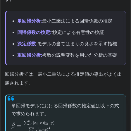
単回帰分析:
最小二乗法による回帰係数の推定
回帰係数の検定:
t検定による有意性の検証
決定係数:
モデルの当てはまりの良さを示す指標
重回帰分析:
複数の説明変数を用いた分析の基礎
回帰分析では、最小二乗法による推定値の導出がよく出
題されます。
単回帰モデルにおける回帰係数の推定値は以下の式
で求められます。
n
¯
¯
∑
(
–
)
(
–
)
^
x
x
y
y
=
=
1
i
i
i
β
2
n
¯
∑
(
–
)
x
x
=
1
i