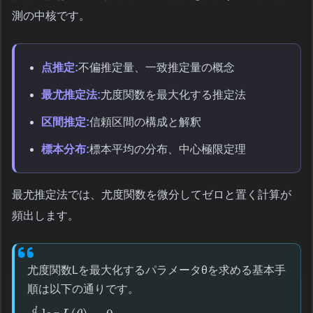
測の中核です。
点推定:
不偏推定量、一致推定量の概念
最尤推定法:
尤度関数を最大化する推定法
区間推定:
信頼区間の構成と解釈
標本分布:
標本平均の分布、中心極限定理
最尤推定法では、尤度関数を微分してゼロと置く計算が
頻出します。
尤度関数Lを最大化するパラメータθを求める基本手
順は以下の通りです。
d