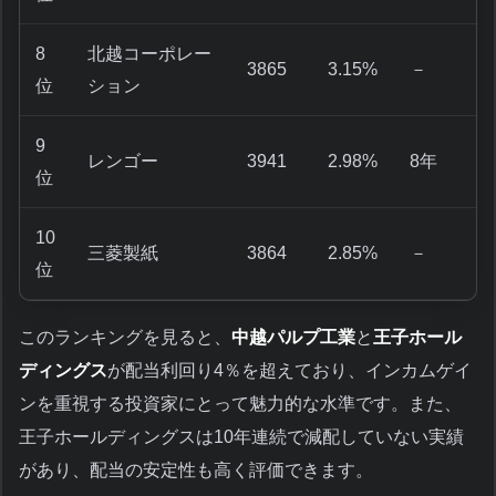
8
北越コーポレー
3865
3.15%
－
位
ション
9
レンゴー
3941
2.98%
8年
位
10
三菱製紙
3864
2.85%
－
位
このランキングを見ると、
中越パルプ工業
と
王子ホール
ディングス
が配当利回り4％を超えており、インカムゲイ
ンを重視する投資家にとって魅力的な水準です。また、
王子ホールディングスは10年連続で減配していない実績
があり、配当の安定性も高く評価できます。