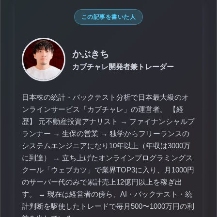
この記事を書いた人
かぶきち
カブチャレ開発者兼トレーダー
日本株の統計・バックテスト分析で日本最大級のオ
ンラインサービス「カブチャレ」の運営者。 【経
歴】 元不動産投資アナリスト → ファイナンシャルプ
ランナー → 生保の営業 → 独学からフリーランスの
システムエンジニアになり10年以上（年収は3000万
に到達） → 立ち上げたオンラインプログラミングス
クール「ウェブカツ」で業界TOP3に入り、月1000円
のサーバー代のみで累計売上12億円以上を稼ぎ出
す。 → 現在は経営者の傍ら、AI・バックテスト・統
計判断を駆使したトレードで毎月500〜1000万円の利