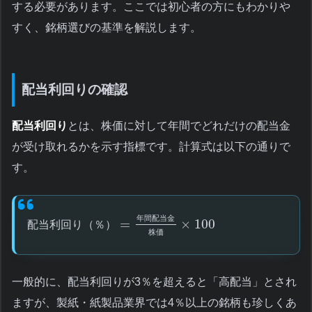
する必要があります。ここでは初心者の方にもわかりや
すく、銘柄選びの基準を解説します。
配当利回りの確認
配当利回り
とは、株価に対して年間でどれだけの配当金
が受け取れるかを示す指標です。計算式は以下の通りで
す。
年
間
配
当
金
=
×
100
配
当
利
回
り
（
％
）
株
価
一般的に、配当利回りが3％を超えると「高配当」とされ
ますが、製紙・紙製品業界では4％以上の銘柄も珍しくあ