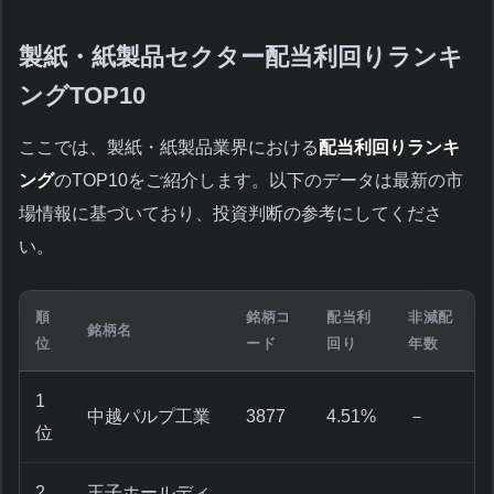
製紙・紙製品セクター配当利回りランキ
ングTOP10
ここでは、製紙・紙製品業界における
配当利回りランキ
ング
のTOP10をご紹介します。以下のデータは最新の市
場情報に基づいており、投資判断の参考にしてくださ
い。
順
銘柄コ
配当利
非減配
銘柄名
位
ード
回り
年数
1
中越パルプ工業
3877
4.51%
－
位
2
王子ホールディ