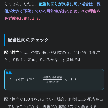
りません。ただし、
配当利回りが異常に高い場合は、株
価が大きく下落している可能性があるため、その理由を
必ず確認しましょう。
配当性向のチェック
配当性向
とは、企業が稼いだ利益のうちどれだけを配当
として株主に還元しているかを示す指標です。
年
間
配
当
金
総
額
=
×
100
配
当
性
向
（
％
）
当
期
純
利
益
配当性向が100％を超えている場合、利益以上の配当を出
していることになり、将来的な減配リスクが高まりま