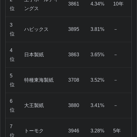
3861
4.34%
10年
位
ングス
3
ハビックス
3895
3.81%
－
位
4
日本製紙
3863
3.65%
－
位
5
特種東海製紙
3708
3.52%
－
位
6
大王製紙
3880
3.41%
－
位
7
トーモク
3946
3.28%
5年
位