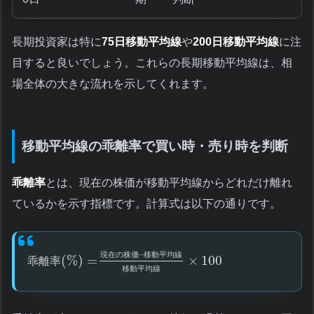
長期投資家は特に
75日移動平均線
や
200日移動平均線
に注
目すると良いでしょう。これらの長期移動平均線は、相
場全体の大きな流れを示してくれます。
移動平均線の乖離率で買い時・売り時を判断
乖離率
とは、現在の株価が移動平均線からどれだけ離れ
ているかを示す指標です。計算式は以下の通りです。
–
現
在
の
株
価
移
動
平
均
線
(
%
)
=
×
100
乖
離
率
移
動
平
均
線