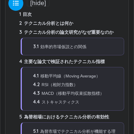
目次
[
hide
]
1
目次
2
テクニカル分析とは何か
3
テクニカル分析の論文研究がなぜ重要なのか
3.1
効率的市場仮説との関係
4
主要な論文で検証されたテクニカル指標
4.1
移動平均線（Moving Average）
4.2
RSI（相対力指数）
4.3
MACD（移動平均収束拡散指標）
4.4
ストキャスティクス
5
為替相場におけるテクニカル分析の有効性
5.1
為替市場でテクニカル分析が機能する理