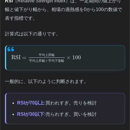
RSI
（Relative Strength Index）は、一定期間の値上がり
幅と値下がり幅から、相場の過熱感を0から100の数値で
表す指標です。
計算式は以下の通りです。
平
均
上
昇
幅
RSI
=
×
100
+
平
均
上
昇
幅
平
均
下
落
幅
一般的に、以下のように判断されます。
RSIが70以上:
買われすぎ。売りを検討
RSIが30以下:
売られすぎ。買いを検討