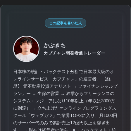
この記事を書いた人
かぶきち
カブチャレ開発者兼トレーダー
日本株の統計・バックテスト分析で日本最大級のオ
ンラインサービス「カブチャレ」の運営者。 【経
歴】 元不動産投資アナリスト → ファイナンシャルプ
ランナー → 生保の営業 → 独学からフリーランスの
システムエンジニアになり10年以上（年収は3000万
に到達） → 立ち上げたオンラインプログラミングス
クール「ウェブカツ」で業界TOP3に入り、月1000円
のサーバー代のみで累計売上12億円以上を稼ぎ出
す。 → 現在は経営者の傍ら、AI・バックテスト・統