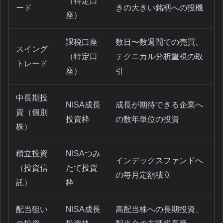
（特定口
ード
きの大きい銘柄への投機
座）
課税口座
数日〜数週間での売買、
スイング
（特定口
テクニカル分析重視の取
トレード
座）
引
中長期投
NISA成長
成長が期待できる企業へ
資（個別
投資枠
の数年単位の投資
株）
積立投資
NISAつみ
インデックスファンドへ
（投資信
たて投資
の毎月定額積立
託）
枠
配当狙い
NISA成長
高配当株への長期投資、