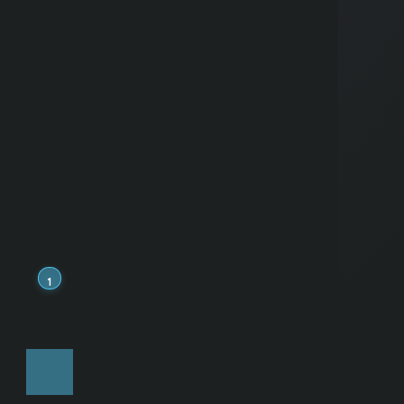
未分類
株取引の基礎知識
統計学
資金管理
記事ランキングTOP10
1
【初心者向け】シャープレ
シオとは？計算方法・目
安・使い方を徹底解説
2
【初心者向け】EMA（指数
平滑移動平均線）を徹底解