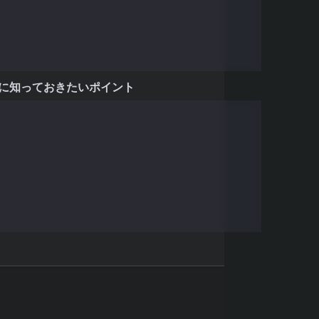
き主要指標
る
際に知っておきたいポイント
ストする
ーターを調整する
考慮する
行う
ードに移す前の注意点