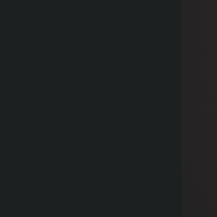
チャレ」の運営者。
【経歴】
元不動産投資アナリスト → ファイナ
ンシャルプランナー → 生保の営業 →
独学からフリーランスのシステムエン
ジニアになり10年以上（年収は3000万
に到達） →
立ち上げたオンラインプログラミング
スクール「ウェブカツ」で業界TOP3
に入り、月1000円のサーバー代のみで
累計売上12億円以上を稼ぎ出す。 →
現在は経営者の傍ら、AI・バックテス
ト・統計判断を駆使したトレードで毎
月500〜1000万円の利益を出してい
る。