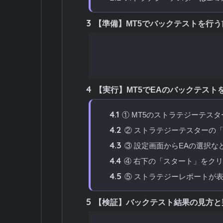
3
【準備】MT5でバックテストを行
3.1
STEP1：テストしたいEAを
3.2
STEP2：ヒストリカルデー
4
【実行】MT5でEAのバックテスト
4.1
① MT5のストラテジーテス
4.2
② ストラテジーテスターの
4.3
③ 設定画面からEAの選択な
4.4
④ 右下の「スタート」をク
4.5
⑤ ストラテジーレポートが
5
【検証】バックテスト結果の見方と