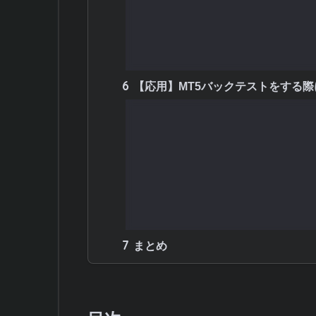
5.1
バックテストタブで確認すべ
5.2
グラフで視覚的に確認する
5.3
取引履歴を個別にチェックす
6
【応用】MT5バックテストをする
6.1
複数の通貨ペアや時間足でテ
6.2
最適化機能を活用してパラメ
6.3
スプレッドとスリッページを
6.4
異なる相場環境でのテストを
6.5
バックテストからリアルトレ
7
まとめ