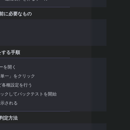
う前に必要なもの
用意する
タを入手する
をする手順
ターを開く
「単一」をクリック
ど各種設定を行う
リックしてバックテストを開始
表示される
判定方法