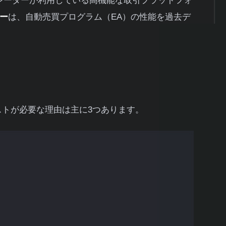
トレーダーが利用している高機能な取引プラットフォ
ー
は、自動売買プログラム（EA）の性能を過去デ
？
ストが必要な理由は主に3つあります。
を避けるため、事前にEAの実力を見極められま
機能するのか、過去のデータで裏付けを取れま
果を定量的に測定し、EAのパフォーマンスを最