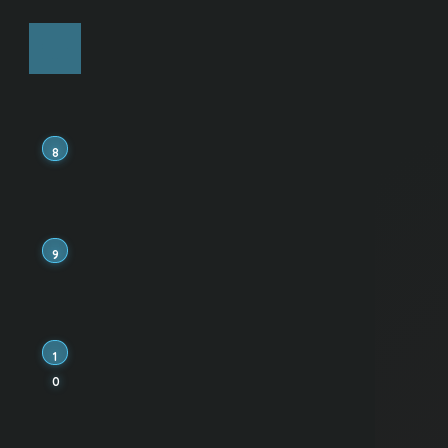
高めるための完全ガイド
7
ゴールデンクロスとは？初
心者でもわかる仕組み・見
方・使い方を徹底解説
8
株の「板」とは何か？初心
者向けにわかりやすく解
説！板情報の読み方・使い
方まで徹底解説
9
【初心者向け徹底解説】先
物取引とは？メリット・デ
メリット、仕組みから始め
方まで完全ガイド
1
zスコアって何？初心者向け
0
に解説！