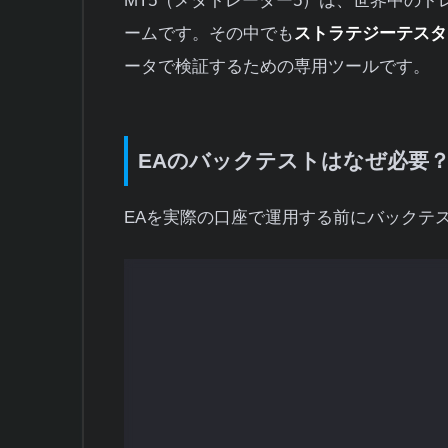
MT5（メタトレーダー5）は、世界中の
ームです。その中でも
ストラテジーテスタ
ータで検証するための専用ツールです。
EAのバックテストはなぜ必要
EAを実際の口座で運用する前にバックテ
リスク回避:
実際の資金を失うリスク
す。
戦略の検証:
EAのロジックが本当に
す。
最適化の基盤:
パラメーター調整の効