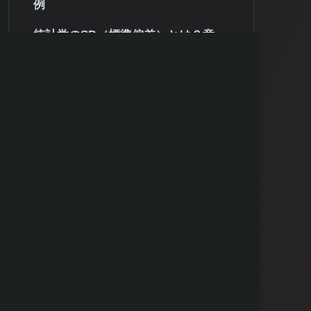
例
統計学のSD（標準偏差）とは？意
味・計算方法を初心者向けに解説
かぶきち
日本株の統計・バックテスト分析で日
本最大級のオンラインサービス「カブ