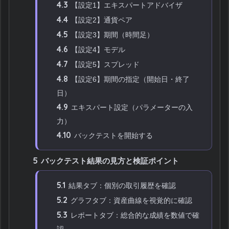
4.3
【設定1】エキスパートアドバイザ
4.4
【設定2】通貨ペア
4.5
【設定3】期間（時間足）
4.6
【設定4】モデル
4.7
【設定5】スプレッド
4.8
【設定6】期間の指定（開始日・終了
日）
4.9
エキスパート設定（パラメーターの入
力）
4.10
バックテストを開始する
5
バックテスト結果の見方と検証ポイント
5.1
結果タブ：個別の取引履歴を確認
5.2
グラフタブ：資産曲線を視覚的に確認
5.3
レポートタブ：総合的な成績を数値で確
認