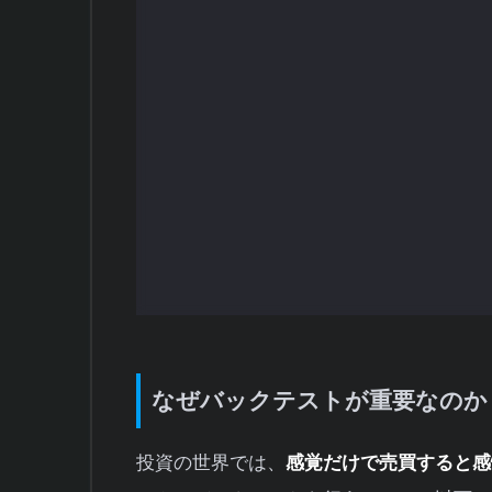
検証期間を設定する：
過去何年分の
年程度のデータを使います。
対象銘柄を選ぶ：
個別銘柄か、日経平
まとめて検証するかを選択します。
シミュレーションを実行：
バックテ
再現します。
結果を分析：
累積損益、勝率、最大
を判断します。
なぜバックテストが重要なのか
投資の世界では、
感覚だけで売買すると感