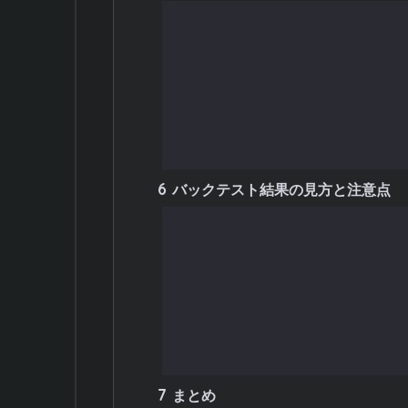
5.1
移動平均クロス（ゴールデン
5.2
RSI逆張り戦略
5.3
ボリンジャーバンド戦略
5.4
MACDクロス戦略
5.5
高値ブレイクアウト戦略
6
バックテスト結果の見方と注意点
6.1
主要な結果指標
6.2
オーバーフィッティング（過
6.3
取引コストを考慮する
6.4
市場環境の変化を意識する
6.5
フォワードテストで実績を追
7
まとめ