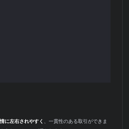
データで検証するかを決めます。通常は3年〜10
均やTOPIXなどの指数か、あるいは複数銘柄を
ストツールに条件を入力し、過去データで売買を
ドローダウンなどの指標を確認し、戦略の有効性
情に左右されやすく
、一貫性のある取引ができま