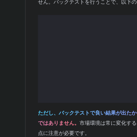
せん。バックテストを行うことで、以下の
戦略の有効性を客観的に評価：
「な
す。
リスクの把握：
最大でどれくらいの
きます。
自信を持って取引できる：
過去デー
略を実行しやすくなります。
改善点の発見：
どの時期に損失が出
ただし、バックテストで良い結果が出たか
ではありません。
市場環境は常に変化する
点に注意が必要です。