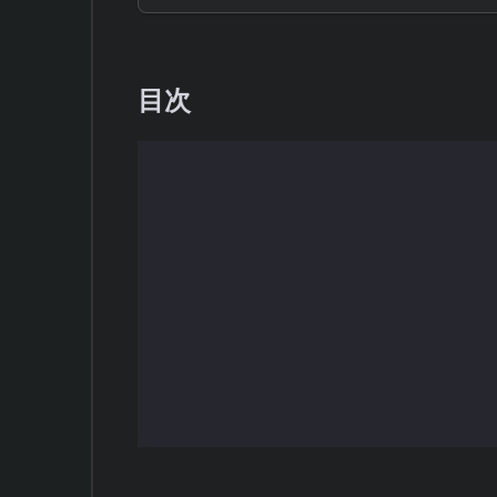
目次
バックテストとは？初心者にもわか
株バックテストサイトを選ぶ3つの
おすすめ株バックテストサイト5選
バックテストで検証できる代表的な
バックテスト結果の見方と注意点
まとめ