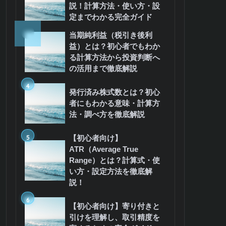
説！計算方法・使い方・設
定までわかる完全ガイド
3
当期純利益（税引き後利
益）とは？初心者でもわか
る計算方法から投資判断へ
の活用まで徹底解説
4
発行済み株式数とは？初心
者にもわかる意味・計算方
法・調べ方を徹底解説
5
【初心者向け】
ATR（Average True
Range）とは？計算式・使
い方・設定方法を徹底解
説！
6
【初心者向け】寄り付きと
引けを理解し、取引精度を