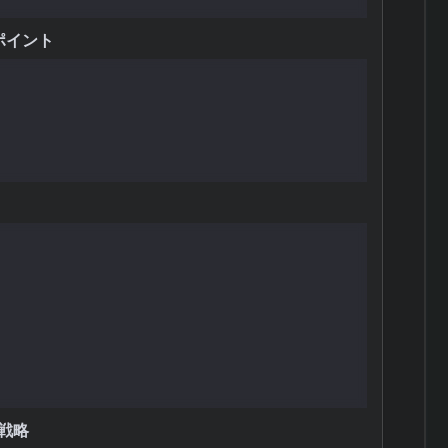
ポイント
ー）｜完全無料の初心者向けツール
機能なスクリーニング＋バックテスト
テムトレード開発ソフト
界中で使われるチャート分析プラットフォーム
ドステーション｜証券会社提供の高機能ツール
戦略