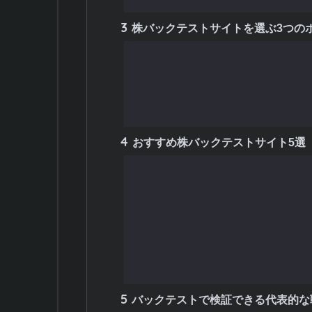
3
株バックテストサイトを選ぶ3つの
3.1
1. 使いやすさと直感性
3.2
2. データの充実度と対応銘柄
3.3
3. 検証できる戦略の種類
4
おすすめ株バックテストサイト5選
4.1
1. kabubt（カブビーティ
4.2
2. my株（マイカブ）｜高
4.3
3. イザナミ｜本格的なシス
4.4
4. TradingView｜世
4.5
5. マネックス証券のトレー
5
バックテストで検証できる代表的な