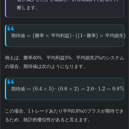
断します。
=
(
×
)
–
(
(
1
–
)
×
)
期
待
値
勝
率
平
均
利
益
勝
率
平
均
損
失
例えば、勝率40%、平均利益5%、平均損失2%のシステム
の場合、期待値は次のようになります。
=
(
0.4
×
5
)
–
(
0.6
×
2
)
=
2.0
–
1.2
=
0.8
%
期
待
値
この場合、1トレードあたり平均0.8%のプラスが期待でき
るため、統計的優位性があると言えます。