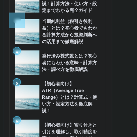
説！計算方法・使い方・設
定までわかる完全ガイド
3
当期純利益（税引き後利
益）とは？初心者でもわか
る計算方法から投資判断へ
の活用まで徹底解説
4
発行済み株式数とは？初心
者にもわかる意味・計算方
法・調べ方を徹底解説
5
【初心者向け】
ATR（Average True
Range）とは？計算式・使
い方・設定方法を徹底解
説！
6
【初心者向け】寄り付きと
引けを理解し、取引精度を