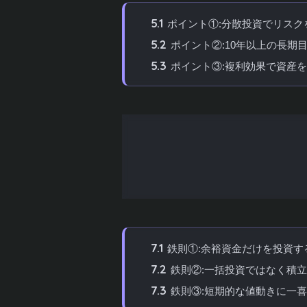
5.1
ポイント①:分散投資でリスク
5.2
ポイント②:10年以上の長期
5.3
ポイント③:複利効果で資産
6
長期投資で資産を大きく増やすメリ
6.1
メリット①:非課税のメリット
6.2
メリット②:時間を味方にで
6.3
メリット③:生涯投資枠を有
7
NISA活用で失敗しないための3つの
7.1
鉄則①:余裕資金だけを投資す
7.2
鉄則②:一括投資ではなく積
7.3
鉄則③:短期的な値動きに一