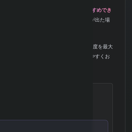
トレードで使うことは、制度の仕組み上おすすめでき
すぐに枯渇してしまうだけでなく、損失が出た場
かしきれないリスクが高いのです。
相性が悪い理由を具体的に解説し、NISA制度を最大
ないためのポイントを初心者にもわかりやすくお
を理解しよう