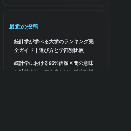
最近の投稿
統計学が学べる大学のランキング完
全ガイド｜選び方と学部別比較
統計学における95%信頼区間の意味
と計算方法を初心者向けに徹底解説
公認会計士試験の統計学レベルを徹
底解説!難易度・必要知識・合格対策
まで
統計学を分かりやすく解説！初心者
が知るべき基礎知識と身近な活用事