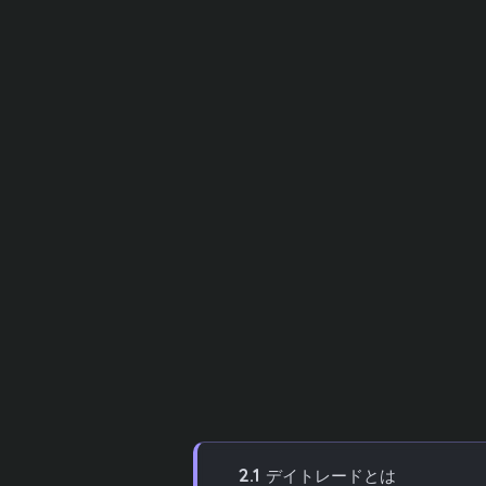
しかし、結論から言うと
NISA枠をデイ
ません。
短期売買を繰り返すと非課税枠が
合の救済措置もなく、本来のメリットを活
この記事では、デイトレードとNISA枠の
限活用するための長期投資戦略や、失敗し
伝えします。
目次
[
hide
]
1
目次
2
デイトレードとは?NISA枠の基本
2.1
デイトレードとは