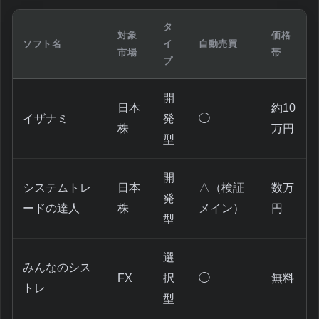
タ
対象
価格
ソフト名
イ
自動売買
市場
帯
プ
開
日本
約10
イザナミ
発
◯
株
万円
型
開
システムトレ
日本
△（検証
数万
発
ードの達人
株
メイン）
円
型
選
みんなのシス
FX
択
◯
無料
トレ
型