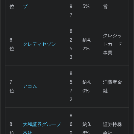
位
プ
9
5%
営
7
8
クレジッ
6
2
約4.
クレディセゾン
トカード
位
5
2%
事業
3
8
7
5
約4.
消費者金
アコム
位
7
0%
融
2
8
8
大和証券グループ
6
約3.
証券持株
位
本社
0
8%
会社