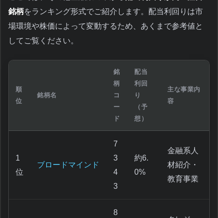
銘柄
をランキング形式でご紹介します。配当利回りは市
場環境や株価によって変動するため、あくまで参考値と
してご覧ください。
銘
配当
柄
利回
順
主な事業内
銘柄名
コ
り
位
容
ー
（予
ド
想）
7
金融系人
1
3
約6.
ブロードマインド
材紹介・
位
4
0%
教育事業
3
8