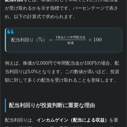
が受け取れるかを示す指標です。パーセンテージで表さ
れ、以下の計算式で求められます。
1
株
あ
た
り
年
間
配
当
金
%
=
×
100
配
当
利
回
り
（
）
株
価
例えば、株価が2,000円で年間配当金が100円の場合、配
当利回りは5.0%となります。この数値が高いほど、投資
額に対して多くの配当を受け取れることを意味します。
配当利回りが投資判断に重要な理由
配当利回りは、
インカムゲイン（配当による収益）
を重