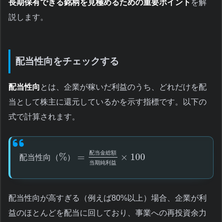
長期保有できる銘柄を見極めるための重要ポイント
を解
説します。
配当性向をチェックする
配当性向
とは、企業が稼いだ利益のうち、どれだけを配
当として株主に還元しているかを示す指標です。以下の
式で計算されます。
配
当
金
総
額
%
=
×
100
配
当
性
向
（
）
当
期
純
利
益
配当性向が高すぎる（例えば80%以上）場合、企業が利
益のほとんどを配当に回しており、事業への再投資余力