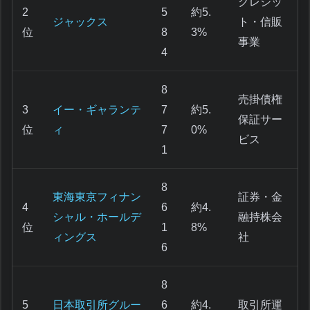
クレジッ
2
5
約5.
ジャックス
ト・信販
位
8
3%
事業
4
8
売掛債権
3
イー・ギャランテ
7
約5.
保証サー
位
ィ
7
0%
ビス
1
8
東海東京フィナン
証券・金
4
6
約4.
シャル・ホールデ
融持株会
位
1
8%
ィングス
社
6
8
5
日本取引所グルー
6
約4.
取引所運