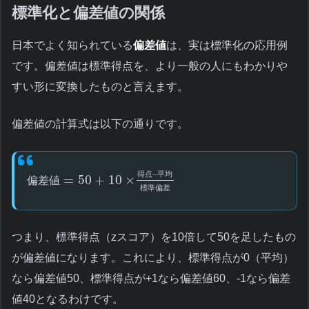
標準化と偏差値の関係
日本でよく知られている
偏差値
は、実は標準化の応用例
です。偏差値は標準得点を、より一般の人にもわかりや
すい形に変換したものと言えます。
偏差値の計算式は以下の通りです。
–
得
点
平
均
=
50
+
10
×
偏
差
値
標
準
偏
差
つまり、標準得点（zスコア）を10倍して50を足したもの
が偏差値になります。これにより、標準得点が0（平均）
なら偏差値50、標準得点が+1なら偏差値60、-1なら偏差
値40となるわけです。