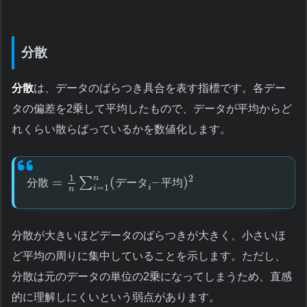
分散
分散
は、データのばらつき具合を表す指標です。各デー
タの偏差を2乗して平均したもので、データが平均からど
れくらい散らばっているかを数値化します。
1
n
2
=
(
–
)
∑
分
散
デ
ー
タ
平
均
=
1
i
i
n
分散が大きいほどデータのばらつきが大きく、小さいほ
ど平均の周りに集中していることを示します。ただし、
分散は元のデータの単位の2乗になってしまうため、直感
的に理解しにくいという弱点があります。