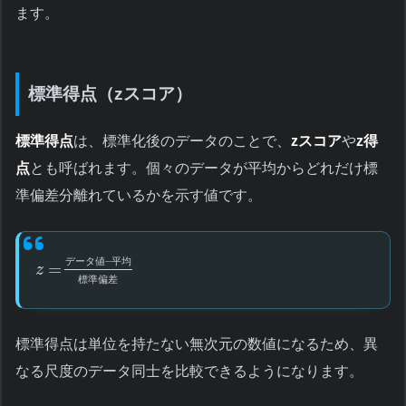
ます。
標準得点（zスコア）
標準得点
は、標準化後のデータのことで、
zスコア
や
z得
点
とも呼ばれます。個々のデータが平均からどれだけ標
準偏差分離れているかを示す値です。
–
デ
ー
タ
値
平
均
=
z
標
準
偏
差
標準得点は単位を持たない無次元の数値になるため、異
なる尺度のデータ同士を比較できるようになります。