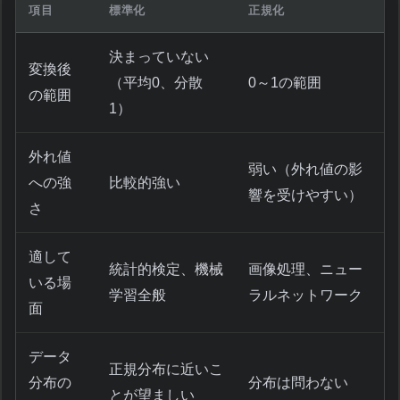
項目
標準化
正規化
決まっていない
変換後
（平均0、分散
0～1の範囲
の範囲
1）
外れ値
弱い（外れ値の影
への強
比較的強い
響を受けやすい）
さ
適して
統計的検定、機械
画像処理、ニュー
いる場
学習全般
ラルネットワーク
面
データ
正規分布に近いこ
分布の
分布は問わない
とが望ましい