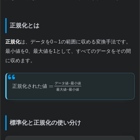
正規化とは
正規化
は、データを0～1の範囲に収める変換手法です。
最小値を0、最大値を1として、すべてのデータをその間
に収めます。
–
デ
ー
タ
値
最
小
値
=
正
規
化
さ
れ
た
値
–
最
大
値
最
小
値
標準化と正規化の使い分け