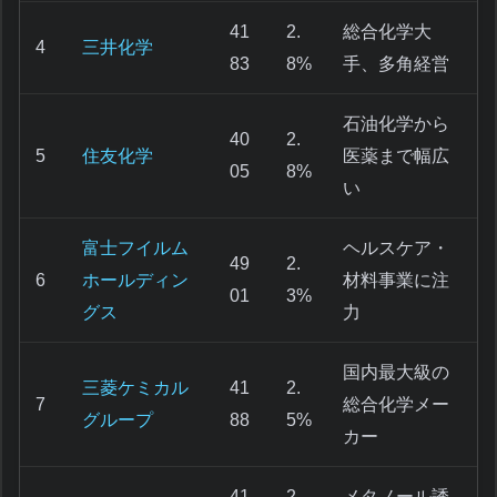
41
2.
総合化学大
4
三井化学
83
8%
手、多角経営
石油化学から
40
2.
5
住友化学
医薬まで幅広
05
8%
い
富士フイルム
ヘルスケア・
49
2.
6
ホールディン
材料事業に注
01
3%
グス
力
国内最大級の
三菱ケミカル
41
2.
7
総合化学メー
グループ
88
5%
カー
41
2.
メタノール誘