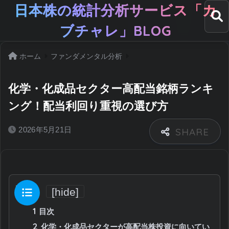
日本株の統計分析サービス「カ
ブチャレ」BLOG
ホーム
ファンダメンタル分析
化学・化成品セクター高配当銘柄ランキ
ング！配当利回り重視の選び方
2026年5月21日
目次
[
hide
]
1
目次
2
化学・化成品セクターが高配当株投資に向いてい