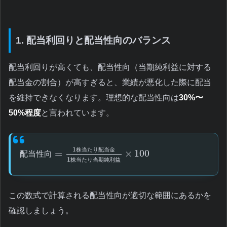
1. 配当利回りと配当性向のバランス
配当利回りが高くても、配当性向（当期純利益に対する
配当金の割合）が高すぎると、業績が悪化した際に配当
を維持できなくなります。理想的な配当性向は
30%〜
50%程度
と言われています。
1
株
当
た
り
配
当
金
=
×
100
配
当
性
向
1
株
当
た
り
当
期
純
利
益
この数式で計算される配当性向が適切な範囲にあるかを
確認しましょう。