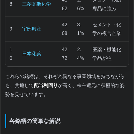
8
三菱瓦斯化学
82
6%
導品に強み
42
3.
セメント・化
9
宇部興産
08
1%
学の複合企業
1
42
2.
医薬・機能化
日本化薬
0
72
4%
学品が柱
これらの銘柄は、それぞれ異なる事業領域を持ちながら
も、共通して
配当利回り
が高く、株主還元に積極的な姿
勢を見せています。
各銘柄の簡単な解説