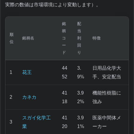
実際の数値は市場環境により変動します）。
銘
配
柄
当
順
銘柄名
コ
利
特徴
位
ー
回
ド
り
44
3.
日用品化学大
1
花王
52
9%
手、安定配当
41
3.9
機能性樹脂に
2
カネカ
18
2%
強み
スガイ化学工
41
3.9
医薬中間体メ
3
業
20
1%
ーカー