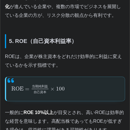
化
が進んでいる企業や、複数の市場でビジネスを展開し
ている企業の方が、リスク分散の観点から有利です。
5. ROE（自己資本利益率）
ROEは、企業が株主資本をどれだけ効率的に利益に変え
ているかを示す指標です。
当
期
純
利
益
ROE
=
×
100
自
己
資
本
一般的に
ROE 10%以上
が目安とされ、高いROEは効率的
な経営を意味します。高配当株であってもROEが低すぎ
る場合は、収益性に課題がある可能性があります。