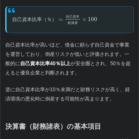
自
己
資
本
=
×
100
自
己
資
本
比
率
（
％
）
総
資
産
自己資本比率が高いほど、借金に頼らず自己資金で事業
を運営しており、倒産リスクが低いと評価されます。一
般的に
自己資本比率40％以上
が安全圏とされ、50％を超
えると優良企業と判断されます。
逆に自己資本比率が10％未満だと財務リスクが高く、経
済環境の悪化時に倒産する可能性が高まります。
決算書（財務諸表）の基本項目