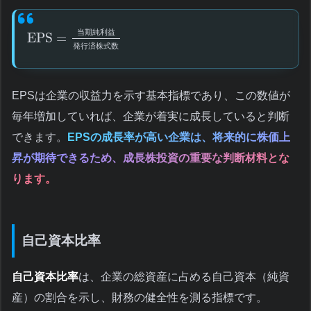
当
期
純
利
益
EPS
=
発
行
済
株
式
数
EPSは企業の収益力を示す基本指標であり、この数値が
毎年増加していれば、企業が着実に成長していると判断
できます。
EPSの成長率が高い企業は、将来的に株価上
昇が期待できるため、成長株投資の重要な判断材料とな
ります。
自己資本比率
自己資本比率
は、企業の総資産に占める自己資本（純資
産）の割合を示し、財務の健全性を測る指標です。