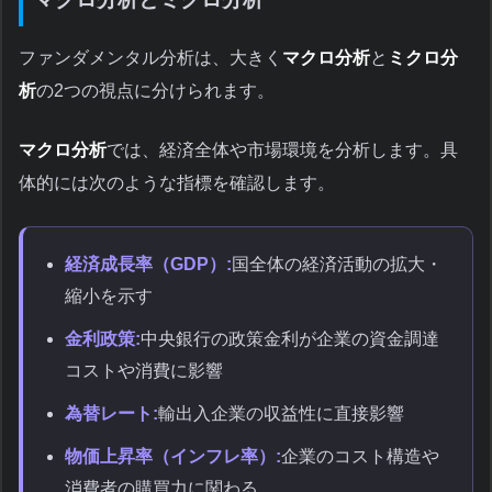
ファンダメンタル分析は、大きく
マクロ分析
と
ミクロ分
析
の2つの視点に分けられます。
マクロ分析
では、経済全体や市場環境を分析します。具
体的には次のような指標を確認します。
経済成長率（GDP）:
国全体の経済活動の拡大・
縮小を示す
金利政策:
中央銀行の政策金利が企業の資金調達
コストや消費に影響
為替レート:
輸出入企業の収益性に直接影響
物価上昇率（インフレ率）:
企業のコスト構造や
消費者の購買力に関わる