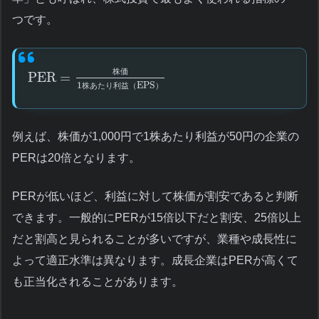
つです。
株
価
PER
=
1
EPS
株
あ
た
り
利
益
（
）
例えば、株価が1,000円で1株あたり利益が50円の企業の
PERは20倍となります。
PERが低いほど、利益に対して株価が割安であると判断
できます。一般的にPERが15倍以下だと割安、25倍以上
だと割高と見られることが多いですが、業種や成長性に
よって適正水準は異なります。成長企業はPERが高くて
も正当化されることがあります。