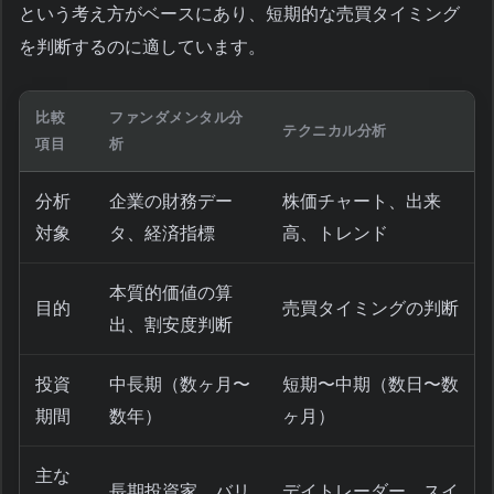
という考え方がベースにあり、短期的な売買タイミング
を判断するのに適しています。
比較
ファンダメンタル分
テクニカル分析
項目
析
分析
企業の財務デー
株価チャート、出来
対象
タ、経済指標
高、トレンド
本質的価値の算
目的
売買タイミングの判断
出、割安度判断
投資
中長期（数ヶ月〜
短期〜中期（数日〜数
期間
数年）
ヶ月）
主な
長期投資家、バリ
デイトレーダー、スイ