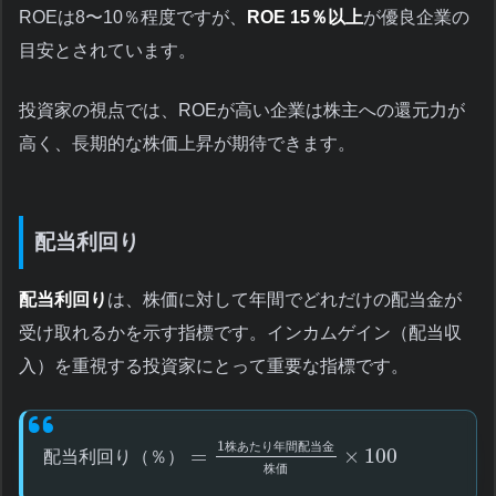
ROEは8〜10％程度ですが、
ROE 15％以上
が優良企業の
目安とされています。
投資家の視点では、ROEが高い企業は株主への還元力が
高く、長期的な株価上昇が期待できます。
配当利回り
配当利回り
は、株価に対して年間でどれだけの配当金が
受け取れるかを示す指標です。インカムゲイン（配当収
入）を重視する投資家にとって重要な指標です。
1
株
あ
た
り
年
間
配
当
金
=
×
100
配
当
利
回
り
（
％
）
株
価