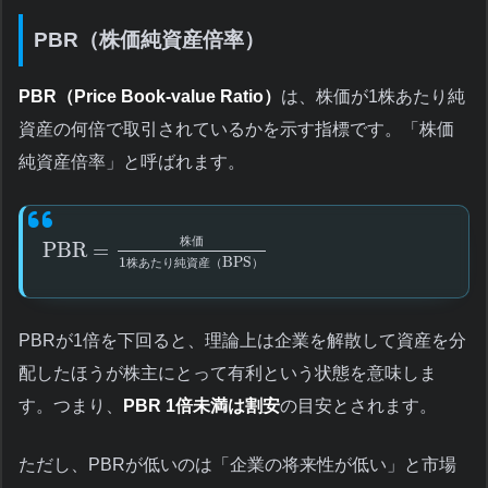
PBR（株価純資産倍率）
PBR（Price Book-value Ratio）
は、株価が1株あたり純
資産の何倍で取引されているかを示す指標です。「株価
純資産倍率」と呼ばれます。
株
価
PBR
=
1
BPS
株
あ
た
り
純
資
産
（
）
PBRが1倍を下回ると、理論上は企業を解散して資産を分
配したほうが株主にとって有利という状態を意味しま
す。つまり、
PBR 1倍未満は割安
の目安とされます。
ただし、PBRが低いのは「企業の将来性が低い」と市場