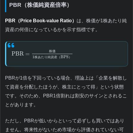
PBR（株価純資産倍率）
PBR（Price Book-value Ratio）
は、株価が1株あたり純
資産の何倍になっているかを示す指標です。
株
価
PBR
=
1
BPS
株
あ
た
り
純
資
産
（
）
PBRが1倍を下回っている場合、理論上は「企業を解散し
て資産を分配したほうが、株主にとって得」という状態
です。そのため、PBR1倍割れは割安のサインとされるこ
とがあります。
ただし、PBRが低いからといって必ずしも買いではあり
ません。将来性がないため市場から評価されていない可