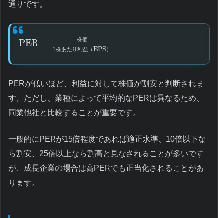
通りです。
株
価
PER
=
1
EPS
株
あ
た
り
利
益
（
）
PERが低いほど、利益に対して株価が割安と判断されま
す。ただし、業種によって平均的なPERは異なるため、
同業他社と比較することが重要です。
一般的にPERが15倍程度であれば適正水準、10倍以下な
ら割安、25倍以上なら割高と見なされることが多いです
が、成長企業の場合は高PERでも正当化されることがあ
ります。