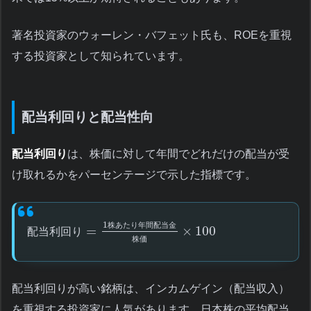
著名投資家のウォーレン・バフェット氏も、ROEを重視
する投資家として知られています。
配当利回りと配当性向
配当利回り
は、株価に対して年間でどれだけの配当が受
け取れるかをパーセンテージで示した指標です。
1
株
あ
た
り
年
間
配
当
金
=
×
100
配
当
利
回
り
株
価
配当利回りが高い銘柄は、インカムゲイン（配当収入）
を重視する投資家に人気があります。日本株の平均配当