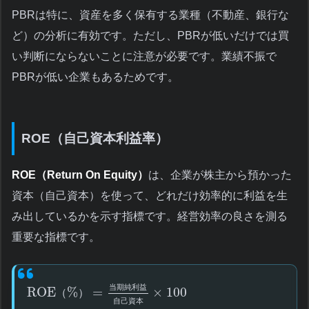
PBRは特に、資産を多く保有する業種（不動産、銀行な
ど）の分析に有効です。ただし、PBRが低いだけでは買
い判断にならないことに注意が必要です。業績不振で
PBRが低い企業もあるためです。
ROE（自己資本利益率）
ROE（Return On Equity）
は、企業が株主から預かった
資本（自己資本）を使って、どれだけ効率的に利益を生
み出しているかを示す指標です。経営効率の良さを測る
重要な指標です。
当
期
純
利
益
ROE
%
=
×
100
（
）
自
己
資
本