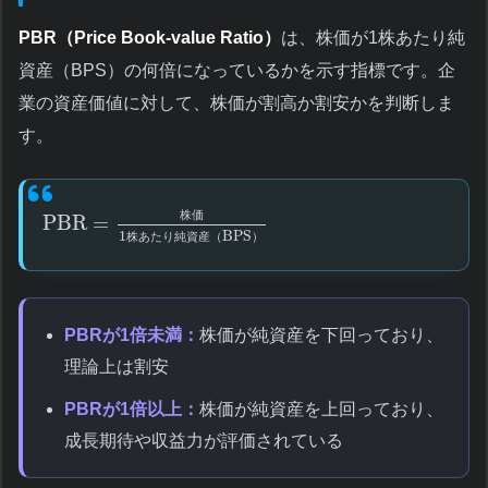
PBR（Price Book-value Ratio）
は、株価が1株あたり純
資産（BPS）の何倍になっているかを示す指標です。企
業の資産価値に対して、株価が割高か割安かを判断しま
す。
株
価
PBR
=
1
BPS
株
あ
た
り
純
資
産
（
）
PBRが1倍未満：
株価が純資産を下回っており、
理論上は割安
PBRが1倍以上：
株価が純資産を上回っており、
成長期待や収益力が評価されている