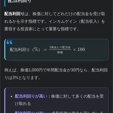
配当利回り
配当利回り
は、株価に対してどれだけの配当金を受け取
れるかを示す指標です。インカムゲイン（配当収入）を
重視する投資家にとって重要な指標です。
1
株
あ
た
り
配
当
金
%
=
×
100
配
当
利
回
り
（
）
株
価
例えば、株価1,000円で年間配当金が30円なら、配当利回
りは3%となります。
配当利回りが高い：
株価に対して多くの配当を受
け取れる