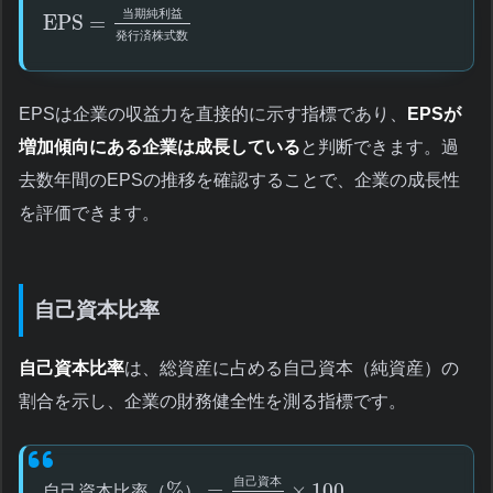
当
期
純
利
益
EPS
=
発
行
済
株
式
数
EPSは企業の収益力を直接的に示す指標であり、
EPSが
増加傾向にある企業は成長している
と判断できます。過
去数年間のEPSの推移を確認することで、企業の成長性
を評価できます。
自己資本比率
自己資本比率
は、総資産に占める自己資本（純資産）の
割合を示し、企業の財務健全性を測る指標です。
自
己
資
本
%
=
×
100
自
己
資
本
比
率
（
）