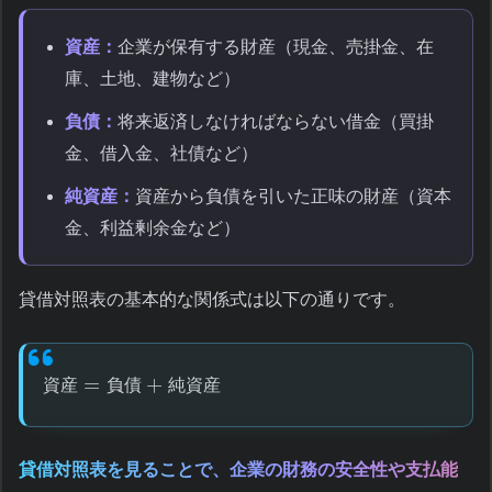
資産：
企業が保有する財産（現金、売掛金、在
庫、土地、建物など）
負債：
将来返済しなければならない借金（買掛
金、借入金、社債など）
純資産：
資産から負債を引いた正味の財産（資本
金、利益剰余金など）
貸借対照表の基本的な関係式は以下の通りです。
=
+
資
産
負
債
純
資
産
貸借対照表を見ることで、企業の財務の安全性や支払能